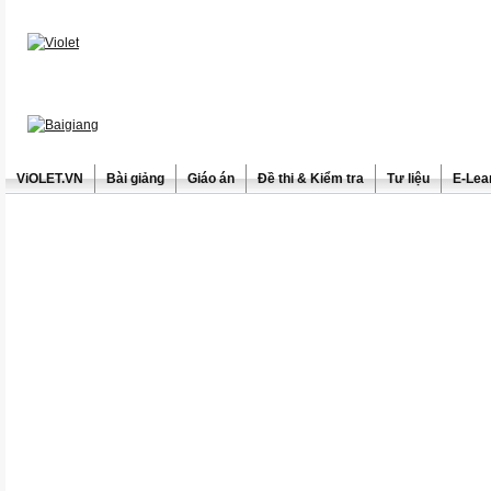
ViOLET.VN
Bài giảng
Giáo án
Đề thi & Kiểm tra
Tư liệu
E-Lea