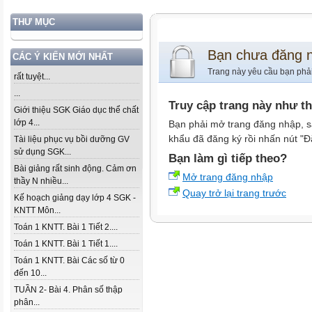
THƯ MỤC
Bạn chưa đăng 
CÁC Ý KIẾN MỚI NHẤT
Trang này yêu cầu bạn phả
rất tuyệt...
...
Truy cập trang này như t
Giới thiệu SGK Giáo dục thể chất
lớp 4...
Bạn phải mở trang đăng nhập, s
khẩu đã đăng ký rồi nhấn nút "Đ
Tài liệu phục vụ bồi dưỡng GV
sử dụng SGK...
Bạn làm gì tiếp theo?
Bài giảng rất sinh động. Cảm ơn
Mở trang đăng nhập
thầy N nhiều...
Quay trở lại trang trước
Kế hoạch giảng dạy lớp 4 SGK -
KNTT Môn...
Toán 1 KNTT. Bài 1 Tiết 2....
Toán 1 KNTT. Bài 1 Tiết 1....
Toán 1 KNTT. Bài Các số từ 0
đến 10...
TUẦN 2- Bài 4. Phân số thập
phân...