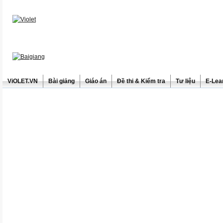
ViOLET.VN
Bài giảng
Giáo án
Đề thi & Kiểm tra
Tư liệu
E-Lea