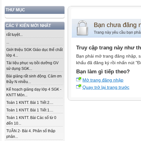
THƯ MỤC
Bạn chưa đăng 
CÁC Ý KIẾN MỚI NHẤT
Trang này yêu cầu bạn phả
rất tuyệt...
...
Truy cập trang này như t
Giới thiệu SGK Giáo dục thể chất
lớp 4...
Bạn phải mở trang đăng nhập, s
khẩu đã đăng ký rồi nhấn nút "Đ
Tài liệu phục vụ bồi dưỡng GV
sử dụng SGK...
Bạn làm gì tiếp theo?
Bài giảng rất sinh động. Cảm ơn
Mở trang đăng nhập
thầy N nhiều...
Quay trở lại trang trước
Kế hoạch giảng dạy lớp 4 SGK -
KNTT Môn...
Toán 1 KNTT. Bài 1 Tiết 2....
Toán 1 KNTT. Bài 1 Tiết 1....
Toán 1 KNTT. Bài Các số từ 0
đến 10...
TUẦN 2- Bài 4. Phân số thập
phân...