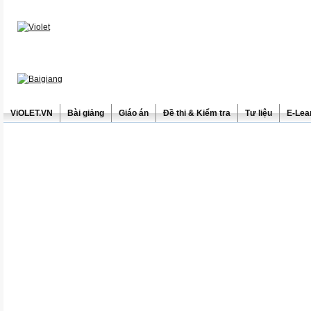
ViOLET.VN
Bài giảng
Giáo án
Đề thi & Kiểm tra
Tư liệu
E-Lea