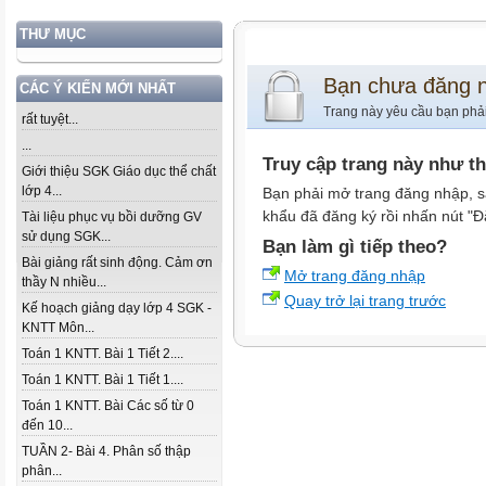
THƯ MỤC
Bạn chưa đăng 
CÁC Ý KIẾN MỚI NHẤT
Trang này yêu cầu bạn phả
rất tuyệt...
...
Truy cập trang này như t
Giới thiệu SGK Giáo dục thể chất
lớp 4...
Bạn phải mở trang đăng nhập, s
khẩu đã đăng ký rồi nhấn nút "Đ
Tài liệu phục vụ bồi dưỡng GV
sử dụng SGK...
Bạn làm gì tiếp theo?
Bài giảng rất sinh động. Cảm ơn
Mở trang đăng nhập
thầy N nhiều...
Quay trở lại trang trước
Kế hoạch giảng dạy lớp 4 SGK -
KNTT Môn...
Toán 1 KNTT. Bài 1 Tiết 2....
Toán 1 KNTT. Bài 1 Tiết 1....
Toán 1 KNTT. Bài Các số từ 0
đến 10...
TUẦN 2- Bài 4. Phân số thập
phân...