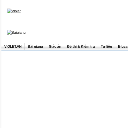
ViOLET.VN
Bài giảng
Giáo án
Đề thi & Kiểm tra
Tư liệu
E-Lea