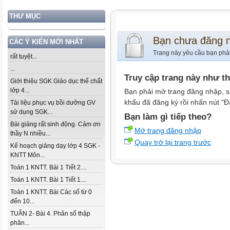
THƯ MỤC
Bạn chưa đăng 
CÁC Ý KIẾN MỚI NHẤT
Trang này yêu cầu bạn phả
rất tuyệt...
...
Truy cập trang này như t
Giới thiệu SGK Giáo dục thể chất
lớp 4...
Bạn phải mở trang đăng nhập, s
khẩu đã đăng ký rồi nhấn nút "Đ
Tài liệu phục vụ bồi dưỡng GV
sử dụng SGK...
Bạn làm gì tiếp theo?
Bài giảng rất sinh động. Cảm ơn
Mở trang đăng nhập
thầy N nhiều...
Quay trở lại trang trước
Kế hoạch giảng dạy lớp 4 SGK -
KNTT Môn...
Toán 1 KNTT. Bài 1 Tiết 2....
Toán 1 KNTT. Bài 1 Tiết 1....
Toán 1 KNTT. Bài Các số từ 0
đến 10...
TUẦN 2- Bài 4. Phân số thập
phân...