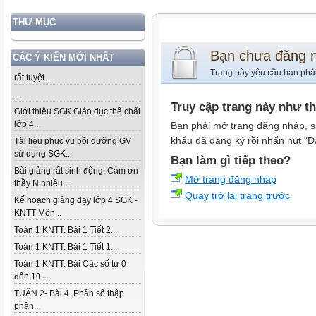
THƯ MỤC
Bạn chưa đăng 
CÁC Ý KIẾN MỚI NHẤT
Trang này yêu cầu bạn phả
rất tuyệt...
...
Truy cập trang này như t
Giới thiệu SGK Giáo dục thể chất
lớp 4...
Bạn phải mở trang đăng nhập, s
khẩu đã đăng ký rồi nhấn nút "Đ
Tài liệu phục vụ bồi dưỡng GV
sử dụng SGK...
Bạn làm gì tiếp theo?
Bài giảng rất sinh động. Cảm ơn
Mở trang đăng nhập
thầy N nhiều...
Quay trở lại trang trước
Kế hoạch giảng dạy lớp 4 SGK -
KNTT Môn...
Toán 1 KNTT. Bài 1 Tiết 2....
Toán 1 KNTT. Bài 1 Tiết 1....
Toán 1 KNTT. Bài Các số từ 0
đến 10...
TUẦN 2- Bài 4. Phân số thập
phân...