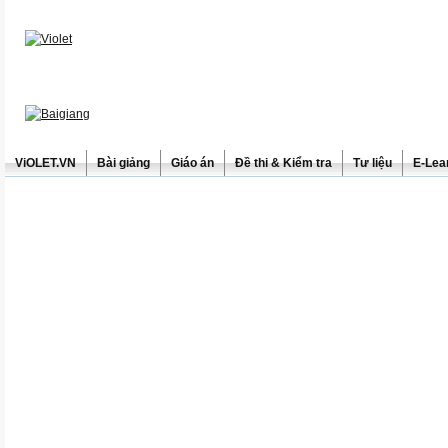
ViOLET.VN
Bài giảng
Giáo án
Đề thi & Kiểm tra
Tư liệu
E-Lea