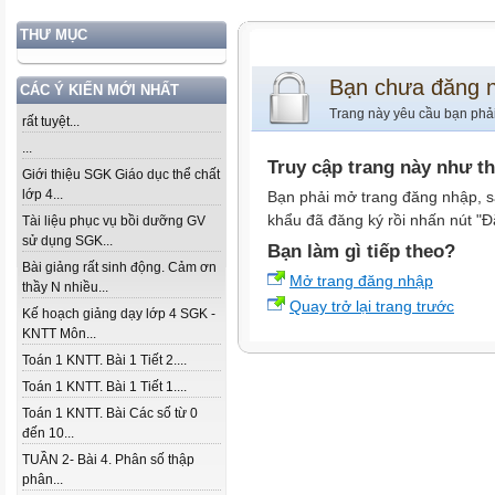
THƯ MỤC
Bạn chưa đăng 
CÁC Ý KIẾN MỚI NHẤT
Trang này yêu cầu bạn phả
rất tuyệt...
...
Truy cập trang này như t
Giới thiệu SGK Giáo dục thể chất
lớp 4...
Bạn phải mở trang đăng nhập, s
khẩu đã đăng ký rồi nhấn nút "Đ
Tài liệu phục vụ bồi dưỡng GV
sử dụng SGK...
Bạn làm gì tiếp theo?
Bài giảng rất sinh động. Cảm ơn
Mở trang đăng nhập
thầy N nhiều...
Quay trở lại trang trước
Kế hoạch giảng dạy lớp 4 SGK -
KNTT Môn...
Toán 1 KNTT. Bài 1 Tiết 2....
Toán 1 KNTT. Bài 1 Tiết 1....
Toán 1 KNTT. Bài Các số từ 0
đến 10...
TUẦN 2- Bài 4. Phân số thập
phân...