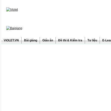
ViOLET.VN
Bài giảng
Giáo án
Đề thi & Kiểm tra
Tư liệu
E-Lea