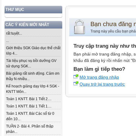
THƯ MỤC
Bạn chưa đăng 
CÁC Ý KIẾN MỚI NHẤT
Trang này yêu cầu bạn phả
rất tuyệt...
...
Truy cập trang này như t
Giới thiệu SGK Giáo dục thể chất
lớp 4...
Bạn phải mở trang đăng nhập, s
khẩu đã đăng ký rồi nhấn nút "Đ
Tài liệu phục vụ bồi dưỡng GV
sử dụng SGK...
Bạn làm gì tiếp theo?
Bài giảng rất sinh động. Cảm ơn
Mở trang đăng nhập
thầy N nhiều...
Quay trở lại trang trước
Kế hoạch giảng dạy lớp 4 SGK -
KNTT Môn...
Toán 1 KNTT. Bài 1 Tiết 2....
Toán 1 KNTT. Bài 1 Tiết 1....
Toán 1 KNTT. Bài Các số từ 0
đến 10...
TUẦN 2- Bài 4. Phân số thập
phân...