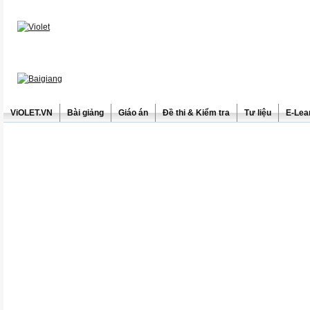
ViOLET.VN
Bài giảng
Giáo án
Đề thi & Kiểm tra
Tư liệu
E-Lea