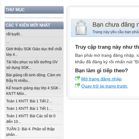
THƯ MỤC
Bạn chưa đăng 
CÁC Ý KIẾN MỚI NHẤT
Trang này yêu cầu bạn phả
rất tuyệt...
...
Truy cập trang này như t
Giới thiệu SGK Giáo dục thể chất
lớp 4...
Bạn phải mở trang đăng nhập, s
khẩu đã đăng ký rồi nhấn nút "Đ
Tài liệu phục vụ bồi dưỡng GV
sử dụng SGK...
Bạn làm gì tiếp theo?
Bài giảng rất sinh động. Cảm ơn
Mở trang đăng nhập
thầy N nhiều...
Quay trở lại trang trước
Kế hoạch giảng dạy lớp 4 SGK -
KNTT Môn...
Toán 1 KNTT. Bài 1 Tiết 2....
Toán 1 KNTT. Bài 1 Tiết 1....
Toán 1 KNTT. Bài Các số từ 0
đến 10...
TUẦN 2- Bài 4. Phân số thập
phân...