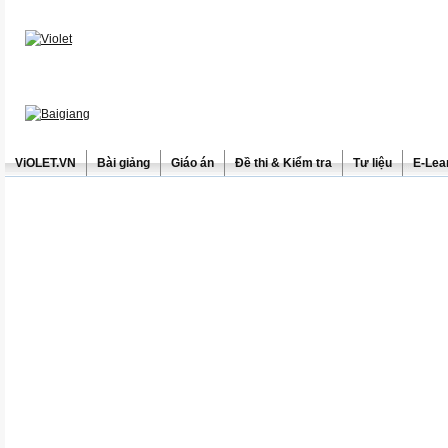
ViOLET.VN
Bài giảng
Giáo án
Đề thi & Kiểm tra
Tư liệu
E-Lea