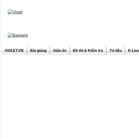
ViOLET.VN
Bài giảng
Giáo án
Đề thi & Kiểm tra
Tư liệu
E-Lea