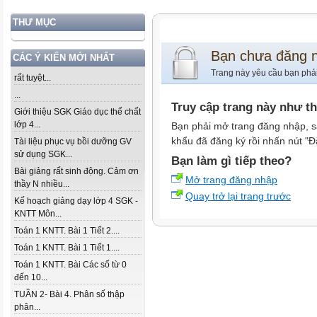
THƯ MỤC
Bạn chưa đăng 
CÁC Ý KIẾN MỚI NHẤT
Trang này yêu cầu bạn phả
rất tuyệt...
...
Truy cập trang này như t
Giới thiệu SGK Giáo dục thể chất
lớp 4...
Bạn phải mở trang đăng nhập, s
khẩu đã đăng ký rồi nhấn nút "Đ
Tài liệu phục vụ bồi dưỡng GV
sử dụng SGK...
Bạn làm gì tiếp theo?
Bài giảng rất sinh động. Cảm ơn
Mở trang đăng nhập
thầy N nhiều...
Quay trở lại trang trước
Kế hoạch giảng dạy lớp 4 SGK -
KNTT Môn...
Toán 1 KNTT. Bài 1 Tiết 2....
Toán 1 KNTT. Bài 1 Tiết 1....
Toán 1 KNTT. Bài Các số từ 0
đến 10...
TUẦN 2- Bài 4. Phân số thập
phân...