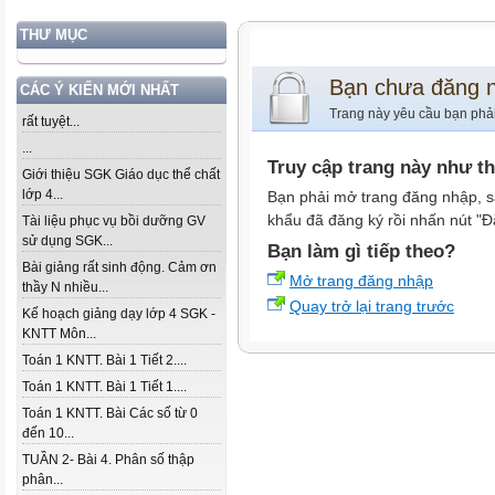
THƯ MỤC
Bạn chưa đăng 
CÁC Ý KIẾN MỚI NHẤT
Trang này yêu cầu bạn phả
rất tuyệt...
...
Truy cập trang này như t
Giới thiệu SGK Giáo dục thể chất
lớp 4...
Bạn phải mở trang đăng nhập, s
khẩu đã đăng ký rồi nhấn nút "Đ
Tài liệu phục vụ bồi dưỡng GV
sử dụng SGK...
Bạn làm gì tiếp theo?
Bài giảng rất sinh động. Cảm ơn
Mở trang đăng nhập
thầy N nhiều...
Quay trở lại trang trước
Kế hoạch giảng dạy lớp 4 SGK -
KNTT Môn...
Toán 1 KNTT. Bài 1 Tiết 2....
Toán 1 KNTT. Bài 1 Tiết 1....
Toán 1 KNTT. Bài Các số từ 0
đến 10...
TUẦN 2- Bài 4. Phân số thập
phân...