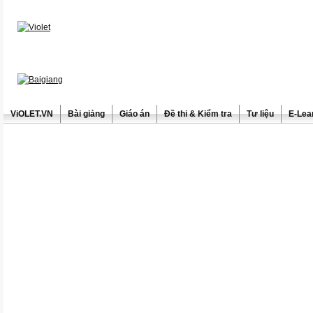
ViOLET.VN
Bài giảng
Giáo án
Đề thi & Kiểm tra
Tư liệu
E-Lea