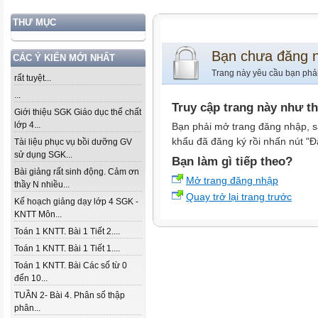
THƯ MỤC
Bạn chưa đăng 
CÁC Ý KIẾN MỚI NHẤT
Trang này yêu cầu bạn phả
rất tuyệt...
...
Truy cập trang này như t
Giới thiệu SGK Giáo dục thể chất
lớp 4...
Bạn phải mở trang đăng nhập, s
khẩu đã đăng ký rồi nhấn nút "Đ
Tài liệu phục vụ bồi dưỡng GV
sử dụng SGK...
Bạn làm gì tiếp theo?
Bài giảng rất sinh động. Cảm ơn
Mở trang đăng nhập
thầy N nhiều...
Quay trở lại trang trước
Kế hoạch giảng dạy lớp 4 SGK -
KNTT Môn...
Toán 1 KNTT. Bài 1 Tiết 2....
Toán 1 KNTT. Bài 1 Tiết 1....
Toán 1 KNTT. Bài Các số từ 0
đến 10...
TUẦN 2- Bài 4. Phân số thập
phân...