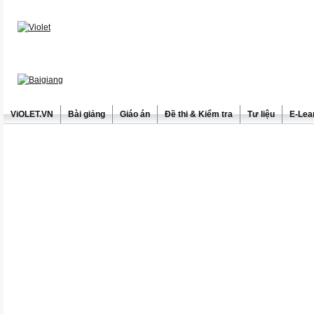
ViOLET.VN
Bài giảng
Giáo án
Đề thi & Kiểm tra
Tư liệu
E-Lea