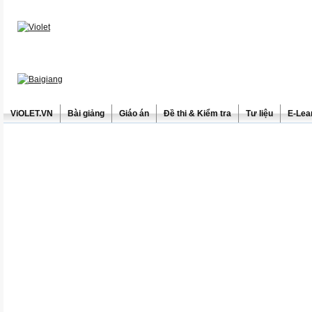
ViOLET.VN
Bài giảng
Giáo án
Đề thi & Kiểm tra
Tư liệu
E-Lea