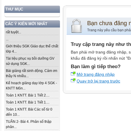
THƯ MỤC
Bạn chưa đăng 
CÁC Ý KIẾN MỚI NHẤT
Trang này yêu cầu bạn phả
rất tuyệt...
...
Truy cập trang này như t
Giới thiệu SGK Giáo dục thể chất
lớp 4...
Bạn phải mở trang đăng nhập, s
khẩu đã đăng ký rồi nhấn nút "Đ
Tài liệu phục vụ bồi dưỡng GV
sử dụng SGK...
Bạn làm gì tiếp theo?
Bài giảng rất sinh động. Cảm ơn
Mở trang đăng nhập
thầy N nhiều...
Quay trở lại trang trước
Kế hoạch giảng dạy lớp 4 SGK -
KNTT Môn...
Toán 1 KNTT. Bài 1 Tiết 2....
Toán 1 KNTT. Bài 1 Tiết 1....
Toán 1 KNTT. Bài Các số từ 0
đến 10...
TUẦN 2- Bài 4. Phân số thập
phân...