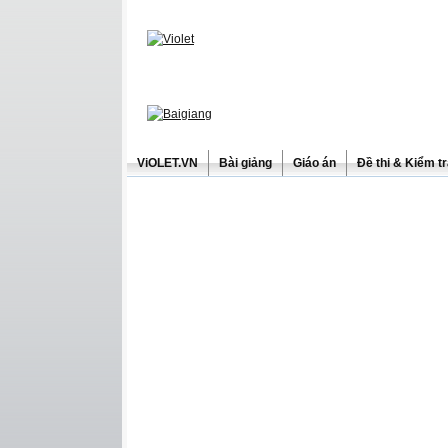
ViOLET.VN
Bài giảng
Giáo án
Đề thi & Kiểm t