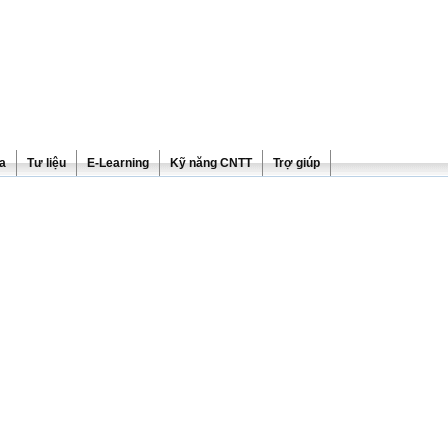
ra
Tư liệu
E-Learning
Kỹ năng CNTT
Trợ giúp