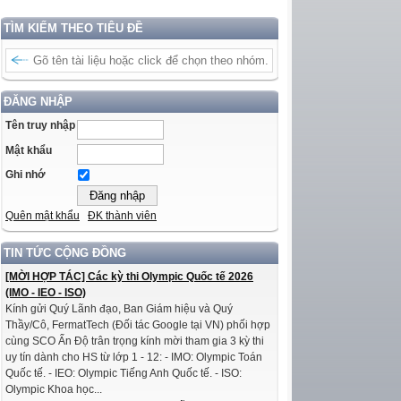
TÌM KIẾM THEO TIÊU ĐỀ
ĐĂNG NHẬP
Tên truy nhập
Mật khẩu
Ghi nhớ
Quên mật khẩu
ĐK thành viên
TIN TỨC CỘNG ĐỒNG
[MỜI HỢP TÁC] Các kỳ thi Olympic Quốc tế 2026
(IMO - IEO - ISO)
Kính gửi Quý Lãnh đạo, Ban Giám hiệu và Quý
Thầy/Cô, FermatTech (Đối tác Google tại VN) phối hợp
cùng SCO Ấn Độ trân trọng kính mời tham gia 3 kỳ thi
uy tín dành cho HS từ lớp 1 - 12: - IMO: Olympic Toán
Quốc tế. - IEO: Olympic Tiếng Anh Quốc tế. - ISO:
Olympic Khoa học...