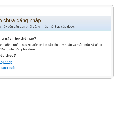
n chưa đăng nhập
g này yêu cầu bạn phải đăng nhập mới truy cập được.
ang này như thế nào?
ang đăng nhập, sau đó điền chính xác tên truy nhập và mật khẩu đã đăng
 "Đăng nhập" ở phía dưới.
iếp theo?
ăng nhập
 trang trước