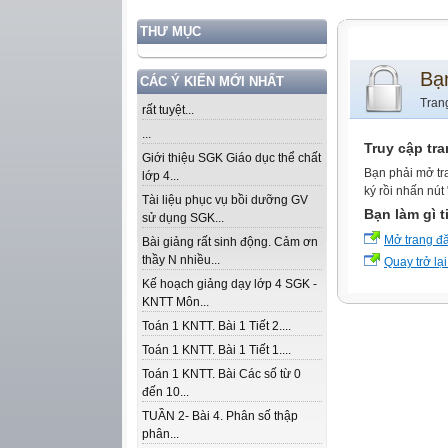
THƯ MỤC
Bạ
CÁC Ý KIẾN MỚI NHẤT
Tran
rất tuyệt...
...
Truy cập tr
Giới thiệu SGK Giáo dục thể chất
Bạn phải mở tr
lớp 4...
ký rồi nhấn nút
Tài liệu phục vụ bồi dưỡng GV
Bạn làm gì t
sử dụng SGK...
Mở trang đ
Bài giảng rất sinh động. Cảm ơn
thầy N nhiều...
Quay trở lại
Kế hoạch giảng dạy lớp 4 SGK -
KNTT Môn...
Toán 1 KNTT. Bài 1 Tiết 2....
Toán 1 KNTT. Bài 1 Tiết 1....
Toán 1 KNTT. Bài Các số từ 0
đến 10...
TUẦN 2- Bài 4. Phân số thập
phân...