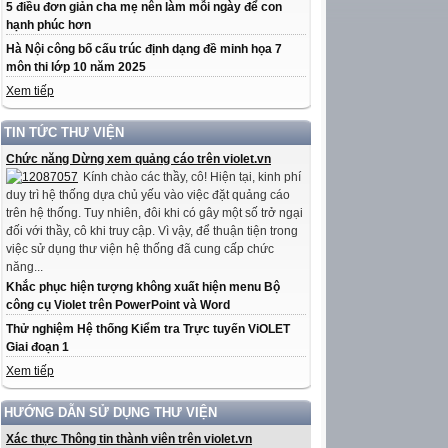
5 điều đơn giản cha mẹ nên làm mỗi ngày để con
hạnh phúc hơn
Hà Nội công bố cấu trúc định dạng đề minh họa 7
môn thi lớp 10 năm 2025
Xem tiếp
TIN TỨC THƯ VIỆN
Chức năng Dừng xem quảng cáo trên violet.vn
Kính chào các thầy, cô! Hiện tại, kinh phí
duy trì hệ thống dựa chủ yếu vào việc đặt quảng cáo
trên hệ thống. Tuy nhiên, đôi khi có gây một số trở ngại
đối với thầy, cô khi truy cập. Vì vậy, để thuận tiện trong
việc sử dụng thư viện hệ thống đã cung cấp chức
năng...
Khắc phục hiện tượng không xuất hiện menu Bộ
công cụ Violet trên PowerPoint và Word
Thử nghiệm Hệ thống Kiểm tra Trực tuyến ViOLET
Giai đoạn 1
Xem tiếp
HƯỚNG DẪN SỬ DỤNG THƯ VIỆN
Xác thực Thông tin thành viên trên violet.vn