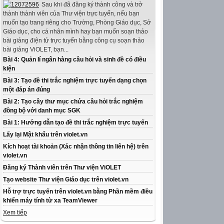
Sau khi đã đăng ký thành công và trở
thành thành viên của Thư viện trực tuyến, nếu bạn
muốn tạo trang riêng cho Trường, Phòng Giáo dục, Sở
Giáo dục, cho cá nhân mình hay bạn muốn soạn thảo
bài giảng điện tử trực tuyến bằng công cụ soạn thảo
bài giảng ViOLET, bạn...
Bài 4: Quản lí ngân hàng câu hỏi và sinh đề có điều
kiện
Bài 3: Tạo đề thi trắc nghiệm trực tuyến dạng chọn
một đáp án đúng
Bài 2: Tạo cây thư mục chứa câu hỏi trắc nghiệm
đồng bộ với danh mục SGK
Bài 1: Hướng dẫn tạo đề thi trắc nghiệm trực tuyến
Lấy lại Mật khẩu trên violet.vn
Kích hoạt tài khoản (Xác nhận thông tin liên hệ) trên
violet.vn
Đăng ký Thành viên trên Thư viện ViOLET
Tạo website Thư viện Giáo dục trên violet.vn
Hỗ trợ trực tuyến trên violet.vn bằng Phần mềm điều
khiển máy tính từ xa TeamViewer
Xem tiếp