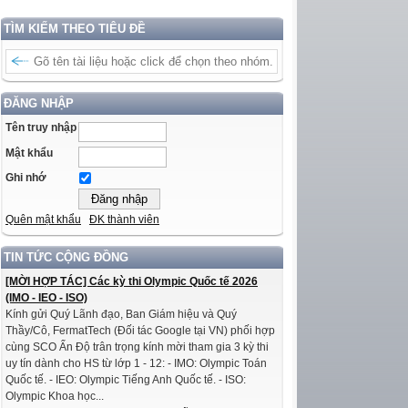
TÌM KIẾM THEO TIÊU ĐỀ
ĐĂNG NHẬP
Tên truy nhập
Mật khẩu
Ghi nhớ
Quên mật khẩu
ĐK thành viên
TIN TỨC CỘNG ĐỒNG
[MỜI HỢP TÁC] Các kỳ thi Olympic Quốc tế 2026
(IMO - IEO - ISO)
Kính gửi Quý Lãnh đạo, Ban Giám hiệu và Quý
Thầy/Cô, FermatTech (Đối tác Google tại VN) phối hợp
cùng SCO Ấn Độ trân trọng kính mời tham gia 3 kỳ thi
uy tín dành cho HS từ lớp 1 - 12: - IMO: Olympic Toán
Quốc tế. - IEO: Olympic Tiếng Anh Quốc tế. - ISO:
Olympic Khoa học...