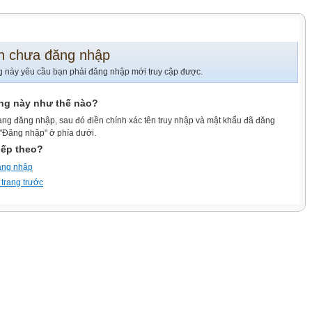
n chưa đăng nhập
g này yêu cầu bạn phải đăng nhập mới truy cập được.
ang này như thế nào?
ang đăng nhập, sau đó điền chính xác tên truy nhập và mật khẩu đã đăng
 "Đăng nhập" ở phía dưới.
iếp theo?
ăng nhập
 trang trước