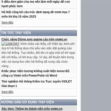
5 điều đơn giản cha mẹ nên làm mỗi ngày để con
hạnh phúc hơn
Hà Nội công bố cấu trúc định dạng đề minh họa 7
môn thi lớp 10 năm 2025
Xem tiếp
TIN TỨC THƯ VIỆN
Chức năng Dừng xem quảng cáo trên violet.vn
Kính chào các thầy, cô! Hiện tại, kinh phí
duy trì hệ thống dựa chủ yếu vào việc đặt quảng cáo
trên hệ thống. Tuy nhiên, đôi khi có gây một số trở ngại
đối với thầy, cô khi truy cập. Vì vậy, để thuận tiện trong
việc sử dụng thư viện hệ thống đã cung cấp chức
năng...
Khắc phục hiện tượng không xuất hiện menu Bộ
công cụ Violet trên PowerPoint và Word
Thử nghiệm Hệ thống Kiểm tra Trực tuyến ViOLET
Giai đoạn 1
Xem tiếp
HƯỚNG DẪN SỬ DỤNG THƯ VIỆN
Xác thực Thông tin thành viên trên violet.vn