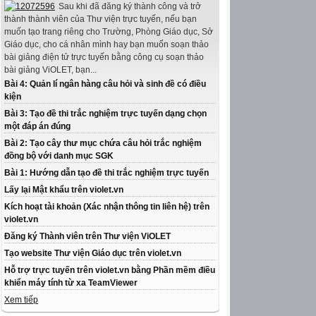
Sau khi đã đăng ký thành công và trở
thành thành viên của Thư viện trực tuyến, nếu bạn
muốn tạo trang riêng cho Trường, Phòng Giáo dục, Sở
Giáo dục, cho cá nhân mình hay bạn muốn soạn thảo
bài giảng điện tử trực tuyến bằng công cụ soạn thảo
bài giảng ViOLET, bạn...
Bài 4: Quản lí ngân hàng câu hỏi và sinh đề có điều
kiện
Bài 3: Tạo đề thi trắc nghiệm trực tuyến dạng chọn
một đáp án đúng
Bài 2: Tạo cây thư mục chứa câu hỏi trắc nghiệm
đồng bộ với danh mục SGK
Bài 1: Hướng dẫn tạo đề thi trắc nghiệm trực tuyến
Lấy lại Mật khẩu trên violet.vn
Kích hoạt tài khoản (Xác nhận thông tin liên hệ) trên
violet.vn
Đăng ký Thành viên trên Thư viện ViOLET
Tạo website Thư viện Giáo dục trên violet.vn
Hỗ trợ trực tuyến trên violet.vn bằng Phần mềm điều
khiển máy tính từ xa TeamViewer
Xem tiếp