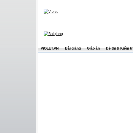
ViOLET.VN
Bài giảng
Giáo án
Đề thi & Kiểm t