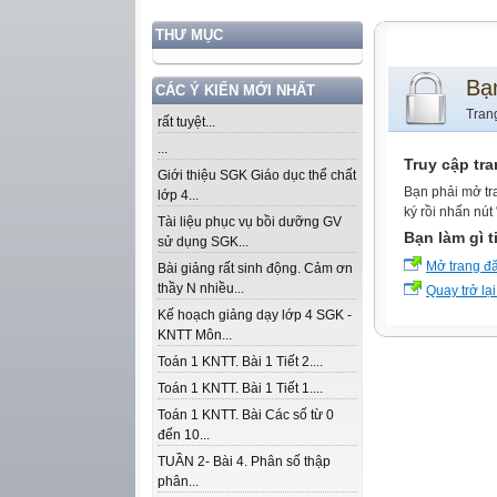
THƯ MỤC
Bạ
CÁC Ý KIẾN MỚI NHẤT
Tran
rất tuyệt...
...
Truy cập tr
Giới thiệu SGK Giáo dục thể chất
Bạn phải mở tr
lớp 4...
ký rồi nhấn nút
Tài liệu phục vụ bồi dưỡng GV
Bạn làm gì t
sử dụng SGK...
Mở trang đ
Bài giảng rất sinh động. Cảm ơn
thầy N nhiều...
Quay trở lại
Kế hoạch giảng dạy lớp 4 SGK -
KNTT Môn...
Toán 1 KNTT. Bài 1 Tiết 2....
Toán 1 KNTT. Bài 1 Tiết 1....
Toán 1 KNTT. Bài Các số từ 0
đến 10...
TUẦN 2- Bài 4. Phân số thập
phân...