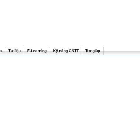
ra
Tư liệu
E-Learning
Kỹ năng CNTT
Trợ giúp