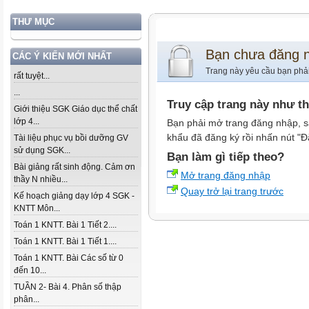
THƯ MỤC
Bạn chưa đăng 
CÁC Ý KIẾN MỚI NHẤT
Trang này yêu cầu bạn phả
rất tuyệt...
...
Truy cập trang này như t
Giới thiệu SGK Giáo dục thể chất
lớp 4...
Bạn phải mở trang đăng nhập, s
khẩu đã đăng ký rồi nhấn nút "Đ
Tài liệu phục vụ bồi dưỡng GV
sử dụng SGK...
Bạn làm gì tiếp theo?
Bài giảng rất sinh động. Cảm ơn
Mở trang đăng nhập
thầy N nhiều...
Quay trở lại trang trước
Kế hoạch giảng dạy lớp 4 SGK -
KNTT Môn...
Toán 1 KNTT. Bài 1 Tiết 2....
Toán 1 KNTT. Bài 1 Tiết 1....
Toán 1 KNTT. Bài Các số từ 0
đến 10...
TUẦN 2- Bài 4. Phân số thập
phân...