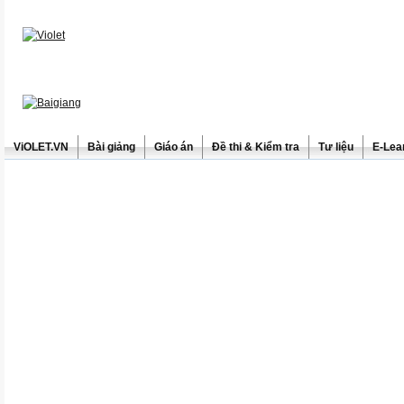
ViOLET.VN
Bài giảng
Giáo án
Đề thi & Kiểm tra
Tư liệu
E-Lea