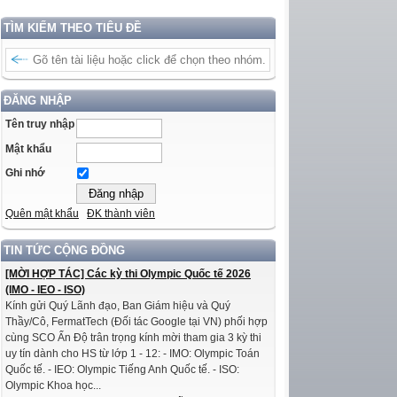
TÌM KIẾM THEO TIÊU ĐỀ
ĐĂNG NHẬP
Tên truy nhập
Mật khẩu
Ghi nhớ
Quên mật khẩu
ĐK thành viên
TIN TỨC CỘNG ĐỒNG
[MỜI HỢP TÁC] Các kỳ thi Olympic Quốc tế 2026
(IMO - IEO - ISO)
Kính gửi Quý Lãnh đạo, Ban Giám hiệu và Quý
Thầy/Cô, FermatTech (Đối tác Google tại VN) phối hợp
cùng SCO Ấn Độ trân trọng kính mời tham gia 3 kỳ thi
uy tín dành cho HS từ lớp 1 - 12: - IMO: Olympic Toán
Quốc tế. - IEO: Olympic Tiếng Anh Quốc tế. - ISO:
Olympic Khoa học...