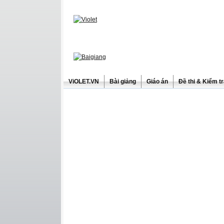
ViOLET.VN
Bài giảng
Giáo án
Đề thi & Kiểm t