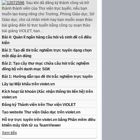
Sau khi đã đăng ký thành công và trở
thành thành viên của Thư viện trực tuyến, nếu bạn
muốn tạo trang riêng cho Trường, Phòng Giáo dục, Sở
Giáo dục, cho cá nhân mình hay bạn muốn soạn thảo
bài giảng điện tử trực tuyến bằng công cụ soạn thảo
bài giảng ViOLET, bạn...
Bài 4: Quản lí ngân hàng câu hỏi và sinh đề có điều
kiện
Bài 3: Tạo đề thi trắc nghiệm trực tuyến dạng chọn
một đáp án đúng
Bài 2: Tạo cây thư mục chứa câu hỏi trắc nghiệm
đồng bộ với danh mục SGK
Bài 1: Hướng dẫn tạo đề thi trắc nghiệm trực tuyến
Lấy lại Mật khẩu trên violet.vn
Kích hoạt tài khoản (Xác nhận thông tin liên hệ) trên
violet.vn
Đăng ký Thành viên trên Thư viện ViOLET
Tạo website Thư viện Giáo dục trên violet.vn
Hỗ trợ trực tuyến trên violet.vn bằng Phần mềm điều
khiển máy tính từ xa TeamViewer
Xem tiếp