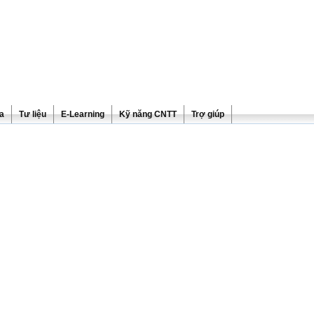
ra
Tư liệu
E-Learning
Kỹ năng CNTT
Trợ giúp