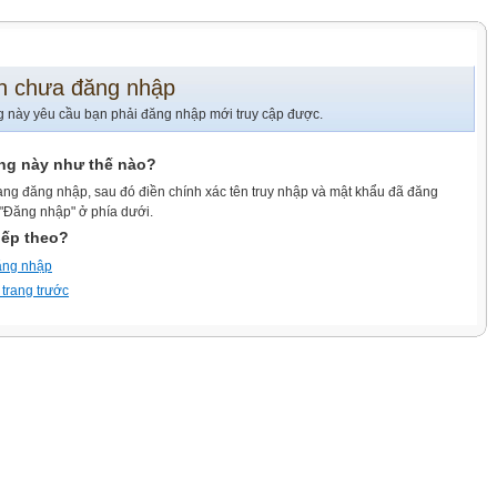
n chưa đăng nhập
g này yêu cầu bạn phải đăng nhập mới truy cập được.
ang này như thế nào?
ang đăng nhập, sau đó điền chính xác tên truy nhập và mật khẩu đã đăng
 "Đăng nhập" ở phía dưới.
iếp theo?
ăng nhập
 trang trước