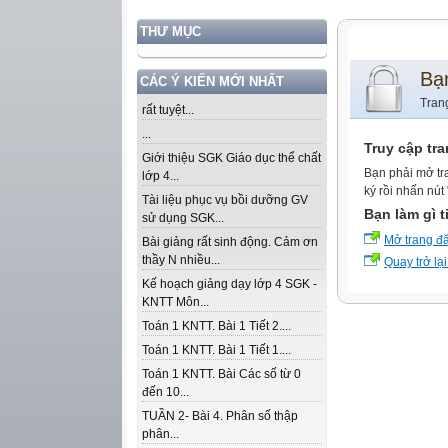
THƯ MỤC
Bạ
CÁC Ý KIẾN MỚI NHẤT
Tran
rất tuyệt...
...
Truy cập tr
Giới thiệu SGK Giáo dục thể chất
Bạn phải mở tr
lớp 4...
ký rồi nhấn nút
Tài liệu phục vụ bồi dưỡng GV
Bạn làm gì t
sử dụng SGK...
Mở trang đ
Bài giảng rất sinh động. Cảm ơn
thầy N nhiều...
Quay trở lại
Kế hoạch giảng dạy lớp 4 SGK -
KNTT Môn...
Toán 1 KNTT. Bài 1 Tiết 2....
Toán 1 KNTT. Bài 1 Tiết 1....
Toán 1 KNTT. Bài Các số từ 0
đến 10...
TUẦN 2- Bài 4. Phân số thập
phân...