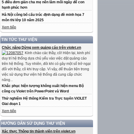
5 điều đơn giản cha mẹ nên làm mỗi ngày để con
hạnh phúc hơn
Hà Nội công bố cấu trúc định dạng đề minh họa 7
môn thi lớp 10 năm 2025
Xem tiếp
TIN TỨC THƯ VIỆN
Chức năng Dừng xem quảng cáo trên violet.vn
Kính chào các thầy, cô! Hiện tại, kinh phí
duy trì hệ thống dựa chủ yếu vào việc đặt quảng cáo
trên hệ thống. Tuy nhiên, đôi khi có gây một số trở ngại
đối với thầy, cô khi truy cập. Vì vậy, để thuận tiện trong
việc sử dụng thư viện hệ thống đã cung cấp chức
năng...
Khắc phục hiện tượng không xuất hiện menu Bộ
công cụ Violet trên PowerPoint và Word
Thử nghiệm Hệ thống Kiểm tra Trực tuyến ViOLET
Giai đoạn 1
Xem tiếp
HƯỚNG DẪN SỬ DỤNG THƯ VIỆN
Xác thực Thông tin thành viên trên violet.vn