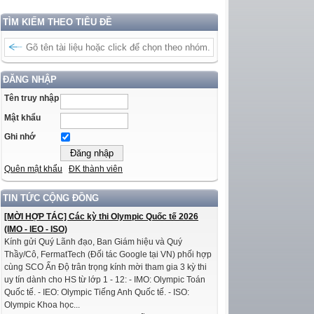
TÌM KIẾM THEO TIÊU ĐỀ
ĐĂNG NHẬP
Tên truy nhập
Mật khẩu
Ghi nhớ
Quên mật khẩu
ĐK thành viên
TIN TỨC CỘNG ĐỒNG
[MỜI HỢP TÁC] Các kỳ thi Olympic Quốc tế 2026
(IMO - IEO - ISO)
Kính gửi Quý Lãnh đạo, Ban Giám hiệu và Quý
Thầy/Cô, FermatTech (Đối tác Google tại VN) phối hợp
cùng SCO Ấn Độ trân trọng kính mời tham gia 3 kỳ thi
uy tín dành cho HS từ lớp 1 - 12: - IMO: Olympic Toán
Quốc tế. - IEO: Olympic Tiếng Anh Quốc tế. - ISO:
Olympic Khoa học...