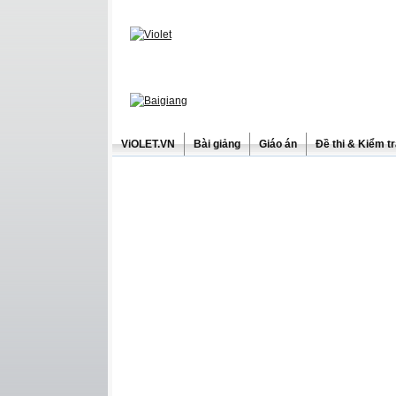
ViOLET.VN
Bài giảng
Giáo án
Đề thi & Kiểm t