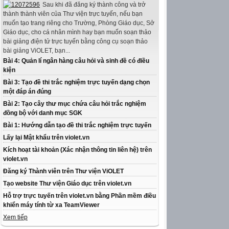
Sau khi đã đăng ký thành công và trở
thành thành viên của Thư viện trực tuyến, nếu bạn
muốn tạo trang riêng cho Trường, Phòng Giáo dục, Sở
Giáo dục, cho cá nhân mình hay bạn muốn soạn thảo
bài giảng điện tử trực tuyến bằng công cụ soạn thảo
bài giảng ViOLET, bạn...
Bài 4: Quản lí ngân hàng câu hỏi và sinh đề có điều
kiện
Bài 3: Tạo đề thi trắc nghiệm trực tuyến dạng chọn
một đáp án đúng
Bài 2: Tạo cây thư mục chứa câu hỏi trắc nghiệm
đồng bộ với danh mục SGK
Bài 1: Hướng dẫn tạo đề thi trắc nghiệm trực tuyến
Lấy lại Mật khẩu trên violet.vn
Kích hoạt tài khoản (Xác nhận thông tin liên hệ) trên
violet.vn
Đăng ký Thành viên trên Thư viện ViOLET
Tạo website Thư viện Giáo dục trên violet.vn
Hỗ trợ trực tuyến trên violet.vn bằng Phần mềm điều
khiển máy tính từ xa TeamViewer
Xem tiếp