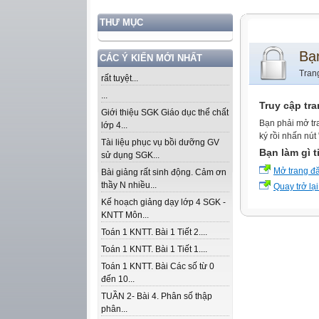
THƯ MỤC
Bạ
CÁC Ý KIẾN MỚI NHẤT
Tran
rất tuyệt...
...
Truy cập tr
Giới thiệu SGK Giáo dục thể chất
Bạn phải mở tr
lớp 4...
ký rồi nhấn nút
Tài liệu phục vụ bồi dưỡng GV
Bạn làm gì t
sử dụng SGK...
Mở trang đ
Bài giảng rất sinh động. Cảm ơn
thầy N nhiều...
Quay trở lại
Kế hoạch giảng dạy lớp 4 SGK -
KNTT Môn...
Toán 1 KNTT. Bài 1 Tiết 2....
Toán 1 KNTT. Bài 1 Tiết 1....
Toán 1 KNTT. Bài Các số từ 0
đến 10...
TUẦN 2- Bài 4. Phân số thập
phân...