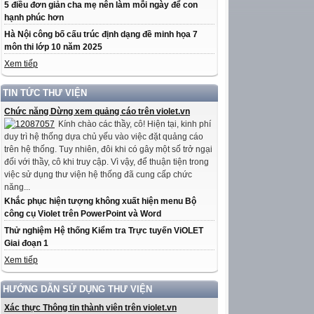
5 điều đơn giản cha mẹ nên làm mỗi ngày để con
hạnh phúc hơn
Hà Nội công bố cấu trúc định dạng đề minh họa 7
môn thi lớp 10 năm 2025
Xem tiếp
TIN TỨC THƯ VIỆN
Chức năng Dừng xem quảng cáo trên violet.vn
Kính chào các thầy, cô! Hiện tại, kinh phí
duy trì hệ thống dựa chủ yếu vào việc đặt quảng cáo
trên hệ thống. Tuy nhiên, đôi khi có gây một số trở ngại
đối với thầy, cô khi truy cập. Vì vậy, để thuận tiện trong
việc sử dụng thư viện hệ thống đã cung cấp chức
năng...
Khắc phục hiện tượng không xuất hiện menu Bộ
công cụ Violet trên PowerPoint và Word
Thử nghiệm Hệ thống Kiểm tra Trực tuyến ViOLET
Giai đoạn 1
Xem tiếp
HƯỚNG DẪN SỬ DỤNG THƯ VIỆN
Xác thực Thông tin thành viên trên violet.vn