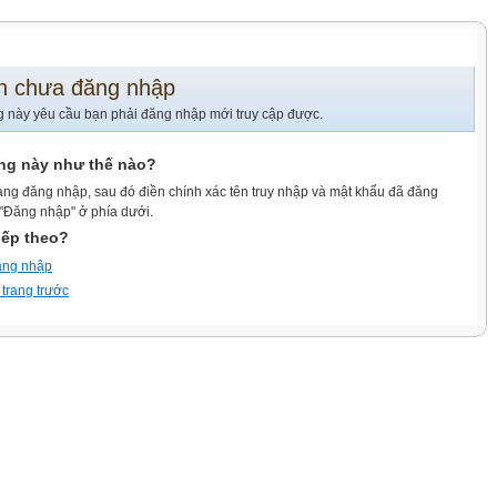
n chưa đăng nhập
g này yêu cầu bạn phải đăng nhập mới truy cập được.
ang này như thế nào?
ang đăng nhập, sau đó điền chính xác tên truy nhập và mật khẩu đã đăng
 "Đăng nhập" ở phía dưới.
iếp theo?
ăng nhập
 trang trước