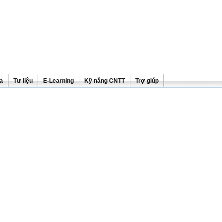
ra
Tư liệu
E-Learning
Kỹ năng CNTT
Trợ giúp