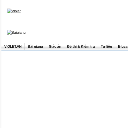
ViOLET.VN
Bài giảng
Giáo án
Đề thi & Kiểm tra
Tư liệu
E-Lea