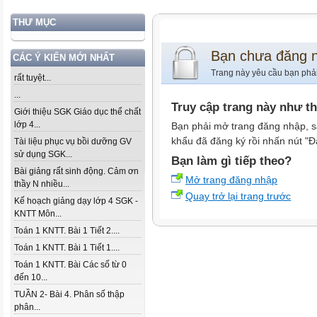
THƯ MỤC
Bạn chưa đăng 
CÁC Ý KIẾN MỚI NHẤT
Trang này yêu cầu bạn phả
rất tuyệt...
...
Truy cập trang này như t
Giới thiệu SGK Giáo dục thể chất
lớp 4...
Bạn phải mở trang đăng nhập, s
khẩu đã đăng ký rồi nhấn nút "Đ
Tài liệu phục vụ bồi dưỡng GV
sử dụng SGK...
Bạn làm gì tiếp theo?
Bài giảng rất sinh động. Cảm ơn
Mở trang đăng nhập
thầy N nhiều...
Quay trở lại trang trước
Kế hoạch giảng dạy lớp 4 SGK -
KNTT Môn...
Toán 1 KNTT. Bài 1 Tiết 2....
Toán 1 KNTT. Bài 1 Tiết 1....
Toán 1 KNTT. Bài Các số từ 0
đến 10...
TUẦN 2- Bài 4. Phân số thập
phân...