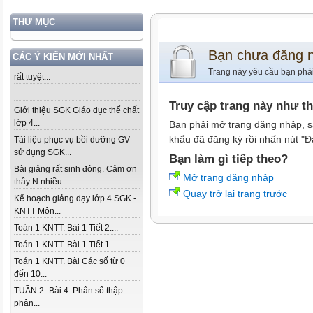
THƯ MỤC
Bạn chưa đăng 
CÁC Ý KIẾN MỚI NHẤT
Trang này yêu cầu bạn phả
rất tuyệt...
...
Truy cập trang này như t
Giới thiệu SGK Giáo dục thể chất
lớp 4...
Bạn phải mở trang đăng nhập, s
khẩu đã đăng ký rồi nhấn nút "Đ
Tài liệu phục vụ bồi dưỡng GV
sử dụng SGK...
Bạn làm gì tiếp theo?
Bài giảng rất sinh động. Cảm ơn
Mở trang đăng nhập
thầy N nhiều...
Quay trở lại trang trước
Kế hoạch giảng dạy lớp 4 SGK -
KNTT Môn...
Toán 1 KNTT. Bài 1 Tiết 2....
Toán 1 KNTT. Bài 1 Tiết 1....
Toán 1 KNTT. Bài Các số từ 0
đến 10...
TUẦN 2- Bài 4. Phân số thập
phân...