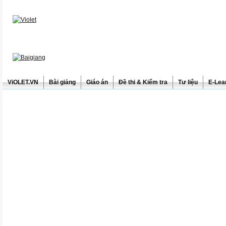
ViOLET.VN
Bài giảng
Giáo án
Đề thi & Kiểm tra
Tư liệu
E-Lea