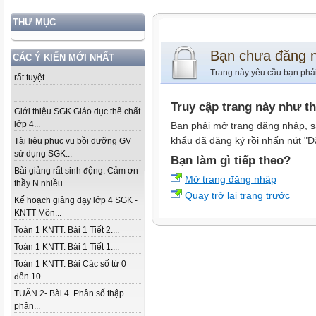
THƯ MỤC
Bạn chưa đăng 
CÁC Ý KIẾN MỚI NHẤT
Trang này yêu cầu bạn phả
rất tuyệt...
...
Truy cập trang này như t
Giới thiệu SGK Giáo dục thể chất
lớp 4...
Bạn phải mở trang đăng nhập, s
khẩu đã đăng ký rồi nhấn nút "Đ
Tài liệu phục vụ bồi dưỡng GV
sử dụng SGK...
Bạn làm gì tiếp theo?
Bài giảng rất sinh động. Cảm ơn
Mở trang đăng nhập
thầy N nhiều...
Quay trở lại trang trước
Kế hoạch giảng dạy lớp 4 SGK -
KNTT Môn...
Toán 1 KNTT. Bài 1 Tiết 2....
Toán 1 KNTT. Bài 1 Tiết 1....
Toán 1 KNTT. Bài Các số từ 0
đến 10...
TUẦN 2- Bài 4. Phân số thập
phân...