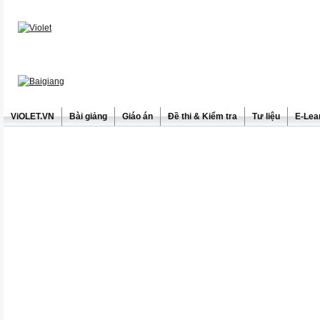
ViOLET.VN
Bài giảng
Giáo án
Đề thi & Kiểm tra
Tư liệu
E-Lea