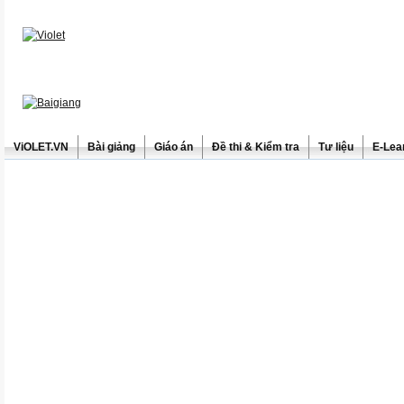
ViOLET.VN
Bài giảng
Giáo án
Đề thi & Kiểm tra
Tư liệu
E-Lea