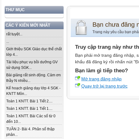
THƯ MỤC
Bạn chưa đăng 
CÁC Ý KIẾN MỚI NHẤT
Trang này yêu cầu bạn phả
rất tuyệt...
...
Truy cập trang này như t
Giới thiệu SGK Giáo dục thể chất
lớp 4...
Bạn phải mở trang đăng nhập, s
khẩu đã đăng ký rồi nhấn nút "Đ
Tài liệu phục vụ bồi dưỡng GV
sử dụng SGK...
Bạn làm gì tiếp theo?
Bài giảng rất sinh động. Cảm ơn
Mở trang đăng nhập
thầy N nhiều...
Quay trở lại trang trước
Kế hoạch giảng dạy lớp 4 SGK -
KNTT Môn...
Toán 1 KNTT. Bài 1 Tiết 2....
Toán 1 KNTT. Bài 1 Tiết 1....
Toán 1 KNTT. Bài Các số từ 0
đến 10...
TUẦN 2- Bài 4. Phân số thập
phân...