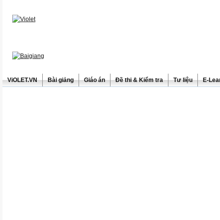
ViOLET.VN
Bài giảng
Giáo án
Đề thi & Kiểm tra
Tư liệu
E-Lea