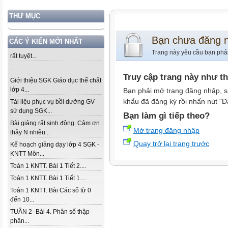
THƯ MỤC
Bạn chưa đăng 
CÁC Ý KIẾN MỚI NHẤT
Trang này yêu cầu bạn phả
rất tuyệt...
...
Truy cập trang này như t
Giới thiệu SGK Giáo dục thể chất
lớp 4...
Bạn phải mở trang đăng nhập, s
khẩu đã đăng ký rồi nhấn nút "Đ
Tài liệu phục vụ bồi dưỡng GV
sử dụng SGK...
Bạn làm gì tiếp theo?
Bài giảng rất sinh động. Cảm ơn
Mở trang đăng nhập
thầy N nhiều...
Quay trở lại trang trước
Kế hoạch giảng dạy lớp 4 SGK -
KNTT Môn...
Toán 1 KNTT. Bài 1 Tiết 2....
Toán 1 KNTT. Bài 1 Tiết 1....
Toán 1 KNTT. Bài Các số từ 0
đến 10...
TUẦN 2- Bài 4. Phân số thập
phân...