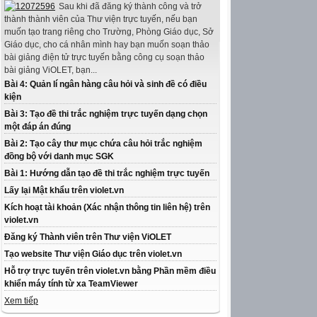
Sau khi đã đăng ký thành công và trở
thành thành viên của Thư viện trực tuyến, nếu bạn
muốn tạo trang riêng cho Trường, Phòng Giáo dục, Sở
Giáo dục, cho cá nhân mình hay bạn muốn soạn thảo
bài giảng điện tử trực tuyến bằng công cụ soạn thảo
bài giảng ViOLET, bạn...
Bài 4: Quản lí ngân hàng câu hỏi và sinh đề có điều
kiện
Bài 3: Tạo đề thi trắc nghiệm trực tuyến dạng chọn
một đáp án đúng
Bài 2: Tạo cây thư mục chứa câu hỏi trắc nghiệm
đồng bộ với danh mục SGK
Bài 1: Hướng dẫn tạo đề thi trắc nghiệm trực tuyến
Lấy lại Mật khẩu trên violet.vn
Kích hoạt tài khoản (Xác nhận thông tin liên hệ) trên
violet.vn
Đăng ký Thành viên trên Thư viện ViOLET
Tạo website Thư viện Giáo dục trên violet.vn
Hỗ trợ trực tuyến trên violet.vn bằng Phần mềm điều
khiển máy tính từ xa TeamViewer
Xem tiếp