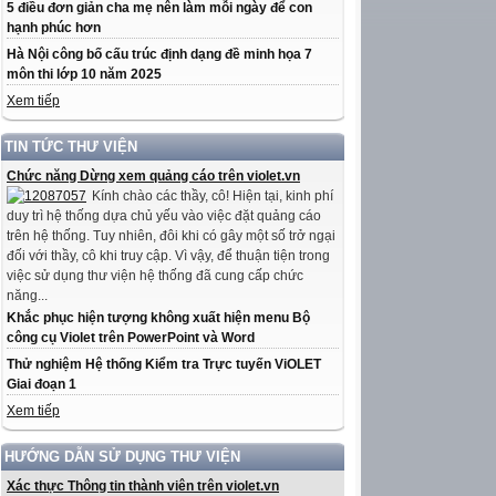
5 điều đơn giản cha mẹ nên làm mỗi ngày để con
hạnh phúc hơn
Hà Nội công bố cấu trúc định dạng đề minh họa 7
môn thi lớp 10 năm 2025
Xem tiếp
TIN TỨC THƯ VIỆN
Chức năng Dừng xem quảng cáo trên violet.vn
Kính chào các thầy, cô! Hiện tại, kinh phí
duy trì hệ thống dựa chủ yếu vào việc đặt quảng cáo
trên hệ thống. Tuy nhiên, đôi khi có gây một số trở ngại
đối với thầy, cô khi truy cập. Vì vậy, để thuận tiện trong
việc sử dụng thư viện hệ thống đã cung cấp chức
năng...
Khắc phục hiện tượng không xuất hiện menu Bộ
công cụ Violet trên PowerPoint và Word
Thử nghiệm Hệ thống Kiểm tra Trực tuyến ViOLET
Giai đoạn 1
Xem tiếp
HƯỚNG DẪN SỬ DỤNG THƯ VIỆN
Xác thực Thông tin thành viên trên violet.vn