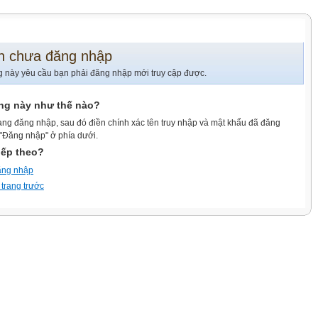
n chưa đăng nhập
g này yêu cầu bạn phải đăng nhập mới truy cập được.
ang này như thế nào?
ang đăng nhập, sau đó điền chính xác tên truy nhập và mật khẩu đã đăng
 "Đăng nhập" ở phía dưới.
iếp theo?
ăng nhập
 trang trước