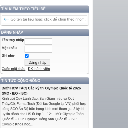
TÌM KIẾM THEO TIÊU ĐỀ
ĐĂNG NHẬP
Tên truy nhập
Mật khẩu
Ghi nhớ
Quên mật khẩu
ĐK thành viên
TIN TỨC CỘNG ĐỒNG
[MỜI HỢP TÁC] Các kỳ thi Olympic Quốc tế 2026
(IMO - IEO - ISO)
Kính gửi Quý Lãnh đạo, Ban Giám hiệu và Quý
Thầy/Cô, FermatTech (Đối tác Google tại VN) phối hợp
cùng SCO Ấn Độ trân trọng kính mời tham gia 3 kỳ thi
uy tín dành cho HS từ lớp 1 - 12: - IMO: Olympic Toán
Quốc tế. - IEO: Olympic Tiếng Anh Quốc tế. - ISO:
Olympic Khoa học...