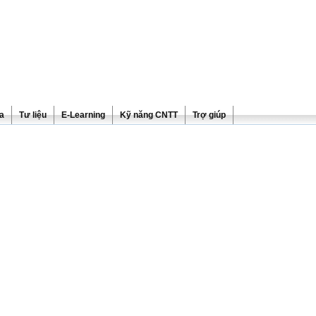
ra
Tư liệu
E-Learning
Kỹ năng CNTT
Trợ giúp