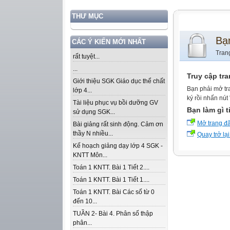
THƯ MỤC
Bạ
CÁC Ý KIẾN MỚI NHẤT
Tran
rất tuyệt...
...
Truy cập tr
Giới thiệu SGK Giáo dục thể chất
Bạn phải mở tr
lớp 4...
ký rồi nhấn nút
Tài liệu phục vụ bồi dưỡng GV
Bạn làm gì t
sử dụng SGK...
Mở trang đ
Bài giảng rất sinh động. Cảm ơn
thầy N nhiều...
Quay trở lại
Kế hoạch giảng dạy lớp 4 SGK -
KNTT Môn...
Toán 1 KNTT. Bài 1 Tiết 2....
Toán 1 KNTT. Bài 1 Tiết 1....
Toán 1 KNTT. Bài Các số từ 0
đến 10...
TUẦN 2- Bài 4. Phân số thập
phân...