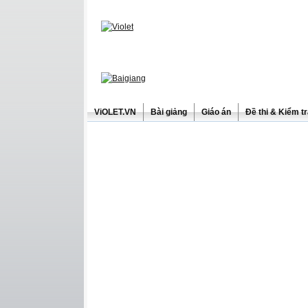
ViOLET.VN
Bài giảng
Giáo án
Đề thi & Kiểm t