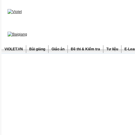
ViOLET.VN
Bài giảng
Giáo án
Đề thi & Kiểm tra
Tư liệu
E-Lea