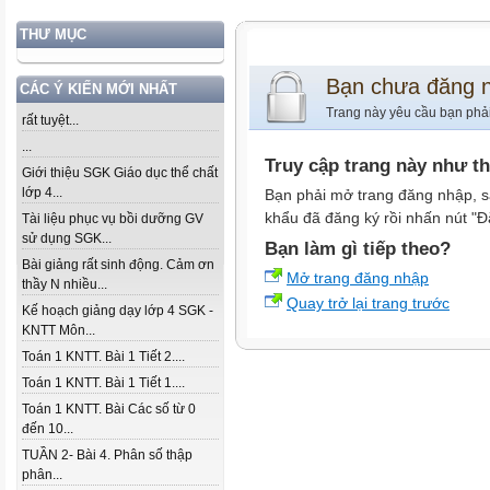
THƯ MỤC
Bạn chưa đăng 
CÁC Ý KIẾN MỚI NHẤT
Trang này yêu cầu bạn phả
rất tuyệt...
...
Truy cập trang này như t
Giới thiệu SGK Giáo dục thể chất
lớp 4...
Bạn phải mở trang đăng nhập, s
khẩu đã đăng ký rồi nhấn nút "Đ
Tài liệu phục vụ bồi dưỡng GV
sử dụng SGK...
Bạn làm gì tiếp theo?
Bài giảng rất sinh động. Cảm ơn
Mở trang đăng nhập
thầy N nhiều...
Quay trở lại trang trước
Kế hoạch giảng dạy lớp 4 SGK -
KNTT Môn...
Toán 1 KNTT. Bài 1 Tiết 2....
Toán 1 KNTT. Bài 1 Tiết 1....
Toán 1 KNTT. Bài Các số từ 0
đến 10...
TUẦN 2- Bài 4. Phân số thập
phân...