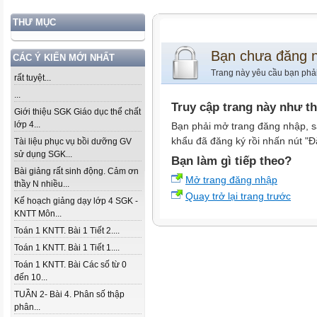
THƯ MỤC
Bạn chưa đăng 
CÁC Ý KIẾN MỚI NHẤT
Trang này yêu cầu bạn phả
rất tuyệt...
...
Truy cập trang này như t
Giới thiệu SGK Giáo dục thể chất
lớp 4...
Bạn phải mở trang đăng nhập, s
khẩu đã đăng ký rồi nhấn nút "Đ
Tài liệu phục vụ bồi dưỡng GV
sử dụng SGK...
Bạn làm gì tiếp theo?
Bài giảng rất sinh động. Cảm ơn
Mở trang đăng nhập
thầy N nhiều...
Quay trở lại trang trước
Kế hoạch giảng dạy lớp 4 SGK -
KNTT Môn...
Toán 1 KNTT. Bài 1 Tiết 2....
Toán 1 KNTT. Bài 1 Tiết 1....
Toán 1 KNTT. Bài Các số từ 0
đến 10...
TUẦN 2- Bài 4. Phân số thập
phân...