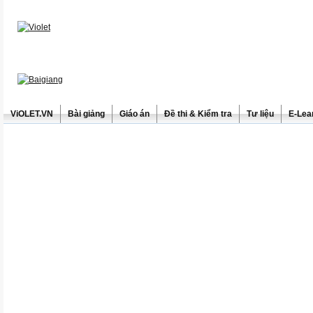
ViOLET.VN
Bài giảng
Giáo án
Đề thi & Kiểm tra
Tư liệu
E-Lea