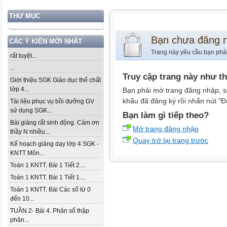
THƯ MỤC
Bạn chưa đăng 
CÁC Ý KIẾN MỚI NHẤT
Trang này yêu cầu bạn phả
rất tuyệt...
...
Truy cập trang này như t
Giới thiệu SGK Giáo dục thể chất
lớp 4...
Bạn phải mở trang đăng nhập, s
khẩu đã đăng ký rồi nhấn nút "Đ
Tài liệu phục vụ bồi dưỡng GV
sử dụng SGK...
Bạn làm gì tiếp theo?
Bài giảng rất sinh động. Cảm ơn
Mở trang đăng nhập
thầy N nhiều...
Quay trở lại trang trước
Kế hoạch giảng dạy lớp 4 SGK -
KNTT Môn...
Toán 1 KNTT. Bài 1 Tiết 2....
Toán 1 KNTT. Bài 1 Tiết 1....
Toán 1 KNTT. Bài Các số từ 0
đến 10...
TUẦN 2- Bài 4. Phân số thập
phân...