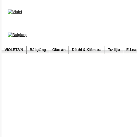
ViOLET.VN
Bài giảng
Giáo án
Đề thi & Kiểm tra
Tư liệu
E-Lea