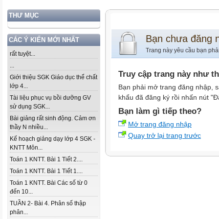
THƯ MỤC
Bạn chưa đăng 
CÁC Ý KIẾN MỚI NHẤT
Trang này yêu cầu bạn phả
rất tuyệt...
...
Truy cập trang này như t
Giới thiệu SGK Giáo dục thể chất
lớp 4...
Bạn phải mở trang đăng nhập, s
khẩu đã đăng ký rồi nhấn nút "Đ
Tài liệu phục vụ bồi dưỡng GV
sử dụng SGK...
Bạn làm gì tiếp theo?
Bài giảng rất sinh động. Cảm ơn
Mở trang đăng nhập
thầy N nhiều...
Quay trở lại trang trước
Kế hoạch giảng dạy lớp 4 SGK -
KNTT Môn...
Toán 1 KNTT. Bài 1 Tiết 2....
Toán 1 KNTT. Bài 1 Tiết 1....
Toán 1 KNTT. Bài Các số từ 0
đến 10...
TUẦN 2- Bài 4. Phân số thập
phân...