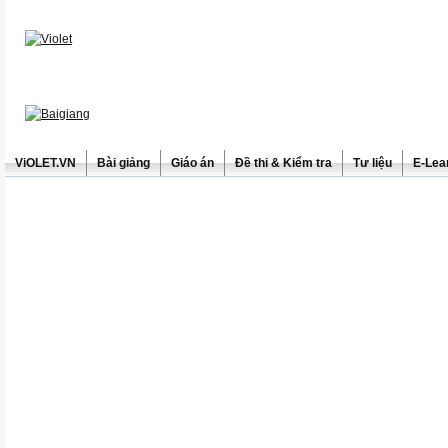
ViOLET.VN
Bài giảng
Giáo án
Đề thi & Kiểm tra
Tư liệu
E-Lea