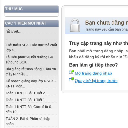
THƯ MỤC
Bạn chưa đăng 
CÁC Ý KIẾN MỚI NHẤT
Trang này yêu cầu bạn phả
rất tuyệt...
...
Truy cập trang này như t
Giới thiệu SGK Giáo dục thể chất
lớp 4...
Bạn phải mở trang đăng nhập, s
khẩu đã đăng ký rồi nhấn nút "Đ
Tài liệu phục vụ bồi dưỡng GV
sử dụng SGK...
Bạn làm gì tiếp theo?
Bài giảng rất sinh động. Cảm ơn
Mở trang đăng nhập
thầy N nhiều...
Quay trở lại trang trước
Kế hoạch giảng dạy lớp 4 SGK -
KNTT Môn...
Toán 1 KNTT. Bài 1 Tiết 2....
Toán 1 KNTT. Bài 1 Tiết 1....
Toán 1 KNTT. Bài Các số từ 0
đến 10...
TUẦN 2- Bài 4. Phân số thập
phân...