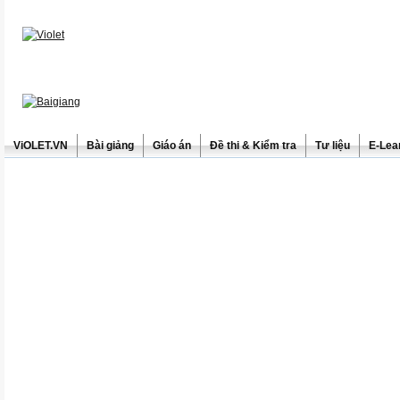
ViOLET.VN
Bài giảng
Giáo án
Đề thi & Kiểm tra
Tư liệu
E-Lea