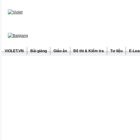
ViOLET.VN
Bài giảng
Giáo án
Đề thi & Kiểm tra
Tư liệu
E-Lea