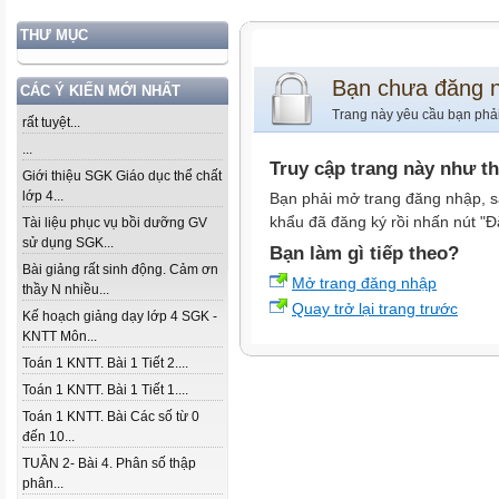
THƯ MỤC
Bạn chưa đăng 
CÁC Ý KIẾN MỚI NHẤT
Trang này yêu cầu bạn phả
rất tuyệt...
...
Truy cập trang này như t
Giới thiệu SGK Giáo dục thể chất
lớp 4...
Bạn phải mở trang đăng nhập, s
khẩu đã đăng ký rồi nhấn nút "Đ
Tài liệu phục vụ bồi dưỡng GV
sử dụng SGK...
Bạn làm gì tiếp theo?
Bài giảng rất sinh động. Cảm ơn
Mở trang đăng nhập
thầy N nhiều...
Quay trở lại trang trước
Kế hoạch giảng dạy lớp 4 SGK -
KNTT Môn...
Toán 1 KNTT. Bài 1 Tiết 2....
Toán 1 KNTT. Bài 1 Tiết 1....
Toán 1 KNTT. Bài Các số từ 0
đến 10...
TUẦN 2- Bài 4. Phân số thập
phân...