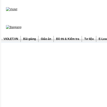
ViOLET.VN
Bài giảng
Giáo án
Đề thi & Kiểm tra
Tư liệu
E-Lea