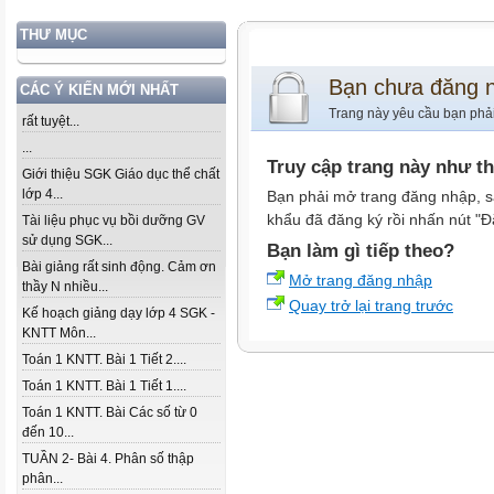
THƯ MỤC
Bạn chưa đăng 
CÁC Ý KIẾN MỚI NHẤT
Trang này yêu cầu bạn phả
rất tuyệt...
...
Truy cập trang này như t
Giới thiệu SGK Giáo dục thể chất
lớp 4...
Bạn phải mở trang đăng nhập, s
khẩu đã đăng ký rồi nhấn nút "Đ
Tài liệu phục vụ bồi dưỡng GV
sử dụng SGK...
Bạn làm gì tiếp theo?
Bài giảng rất sinh động. Cảm ơn
Mở trang đăng nhập
thầy N nhiều...
Quay trở lại trang trước
Kế hoạch giảng dạy lớp 4 SGK -
KNTT Môn...
Toán 1 KNTT. Bài 1 Tiết 2....
Toán 1 KNTT. Bài 1 Tiết 1....
Toán 1 KNTT. Bài Các số từ 0
đến 10...
TUẦN 2- Bài 4. Phân số thập
phân...