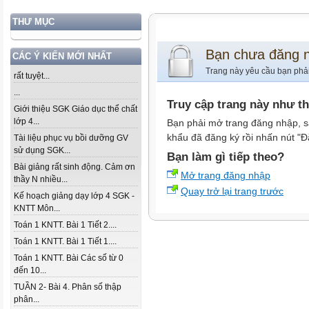
THƯ MỤC
Bạn chưa đăng 
CÁC Ý KIẾN MỚI NHẤT
Trang này yêu cầu bạn phả
rất tuyệt...
...
Truy cập trang này như t
Giới thiệu SGK Giáo dục thể chất
lớp 4...
Bạn phải mở trang đăng nhập, s
khẩu đã đăng ký rồi nhấn nút "Đ
Tài liệu phục vụ bồi dưỡng GV
sử dụng SGK...
Bạn làm gì tiếp theo?
Bài giảng rất sinh động. Cảm ơn
Mở trang đăng nhập
thầy N nhiều...
Quay trở lại trang trước
Kế hoạch giảng dạy lớp 4 SGK -
KNTT Môn...
Toán 1 KNTT. Bài 1 Tiết 2....
Toán 1 KNTT. Bài 1 Tiết 1....
Toán 1 KNTT. Bài Các số từ 0
đến 10...
TUẦN 2- Bài 4. Phân số thập
phân...