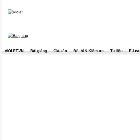
ViOLET.VN
Bài giảng
Giáo án
Đề thi & Kiểm tra
Tư liệu
E-Lea