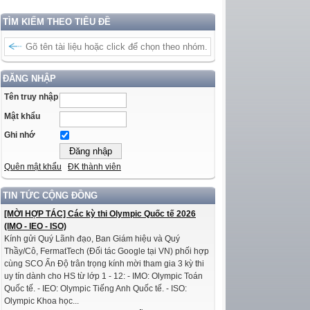
TÌM KIẾM THEO TIÊU ĐỀ
ĐĂNG NHẬP
Tên truy nhập
Mật khẩu
Ghi nhớ
Quên mật khẩu
ĐK thành viên
TIN TỨC CỘNG ĐỒNG
[MỜI HỢP TÁC] Các kỳ thi Olympic Quốc tế 2026
(IMO - IEO - ISO)
Kính gửi Quý Lãnh đạo, Ban Giám hiệu và Quý
Thầy/Cô, FermatTech (Đối tác Google tại VN) phối hợp
cùng SCO Ấn Độ trân trọng kính mời tham gia 3 kỳ thi
uy tín dành cho HS từ lớp 1 - 12: - IMO: Olympic Toán
Quốc tế. - IEO: Olympic Tiếng Anh Quốc tế. - ISO:
Olympic Khoa học...