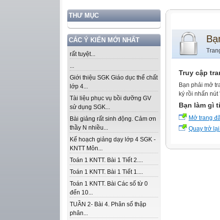
THƯ MỤC
Bạ
CÁC Ý KIẾN MỚI NHẤT
Tran
rất tuyệt...
...
Truy cập tr
Giới thiệu SGK Giáo dục thể chất
Bạn phải mở tr
lớp 4...
ký rồi nhấn nút
Tài liệu phục vụ bồi dưỡng GV
Bạn làm gì t
sử dụng SGK...
Mở trang đ
Bài giảng rất sinh động. Cảm ơn
thầy N nhiều...
Quay trở lại
Kế hoạch giảng dạy lớp 4 SGK -
KNTT Môn...
Toán 1 KNTT. Bài 1 Tiết 2....
Toán 1 KNTT. Bài 1 Tiết 1....
Toán 1 KNTT. Bài Các số từ 0
đến 10...
TUẦN 2- Bài 4. Phân số thập
phân...