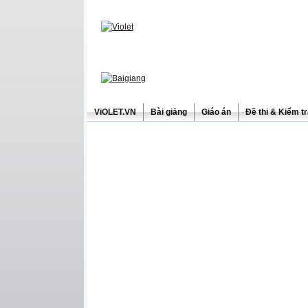
ViOLET.VN
Bài giảng
Giáo án
Đề thi & Kiểm t