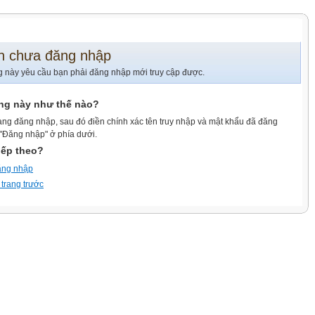
n chưa đăng nhập
g này yêu cầu bạn phải đăng nhập mới truy cập được.
ang này như thế nào?
ang đăng nhập, sau đó điền chính xác tên truy nhập và mật khẩu đã đăng
 "Đăng nhập" ở phía dưới.
iếp theo?
ăng nhập
 trang trước