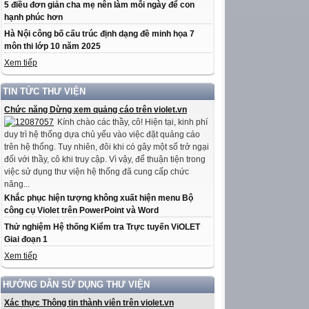
5 điều đơn giản cha mẹ nên làm mỗi ngày để con
hạnh phúc hơn
Hà Nội công bố cấu trúc định dạng đề minh họa 7
môn thi lớp 10 năm 2025
Xem tiếp
TIN TỨC THƯ VIỆN
Chức năng Dừng xem quảng cáo trên violet.vn
Kính chào các thầy, cô! Hiện tại, kinh phí
duy trì hệ thống dựa chủ yếu vào việc đặt quảng cáo
trên hệ thống. Tuy nhiên, đôi khi có gây một số trở ngại
đối với thầy, cô khi truy cập. Vì vậy, để thuận tiện trong
việc sử dụng thư viện hệ thống đã cung cấp chức
năng...
Khắc phục hiện tượng không xuất hiện menu Bộ
công cụ Violet trên PowerPoint và Word
Thử nghiệm Hệ thống Kiểm tra Trực tuyến ViOLET
Giai đoạn 1
Xem tiếp
HƯỚNG DẪN SỬ DỤNG THƯ VIỆN
Xác thực Thông tin thành viên trên violet.vn