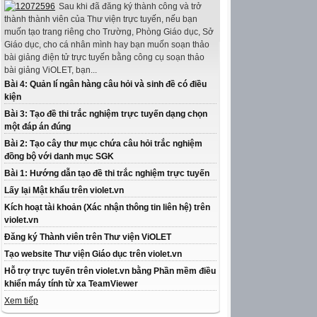
Sau khi đã đăng ký thành công và trở
thành thành viên của Thư viện trực tuyến, nếu bạn
muốn tạo trang riêng cho Trường, Phòng Giáo dục, Sở
Giáo dục, cho cá nhân mình hay bạn muốn soạn thảo
bài giảng điện tử trực tuyến bằng công cụ soạn thảo
bài giảng ViOLET, bạn...
Bài 4: Quản lí ngân hàng câu hỏi và sinh đề có điều
kiện
Bài 3: Tạo đề thi trắc nghiệm trực tuyến dạng chọn
một đáp án đúng
Bài 2: Tạo cây thư mục chứa câu hỏi trắc nghiệm
đồng bộ với danh mục SGK
Bài 1: Hướng dẫn tạo đề thi trắc nghiệm trực tuyến
Lấy lại Mật khẩu trên violet.vn
Kích hoạt tài khoản (Xác nhận thông tin liên hệ) trên
violet.vn
Đăng ký Thành viên trên Thư viện ViOLET
Tạo website Thư viện Giáo dục trên violet.vn
Hỗ trợ trực tuyến trên violet.vn bằng Phần mềm điều
khiển máy tính từ xa TeamViewer
Xem tiếp