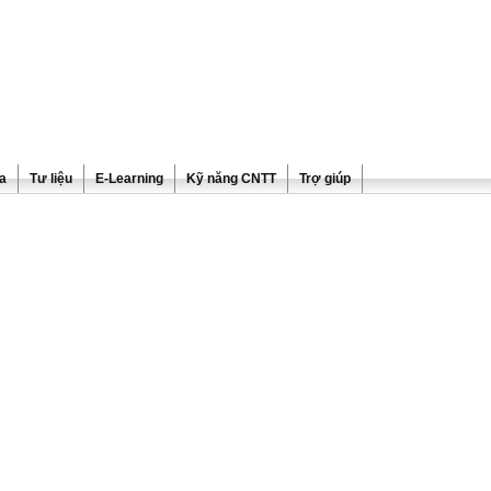
ra
Tư liệu
E-Learning
Kỹ năng CNTT
Trợ giúp