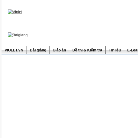
ViOLET.VN
Bài giảng
Giáo án
Đề thi & Kiểm tra
Tư liệu
E-Lea