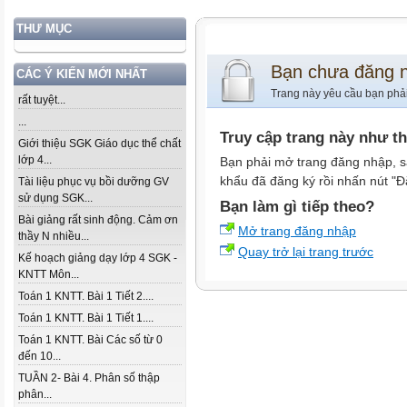
THƯ MỤC
Bạn chưa đăng 
CÁC Ý KIẾN MỚI NHẤT
Trang này yêu cầu bạn phả
rất tuyệt...
...
Truy cập trang này như t
Giới thiệu SGK Giáo dục thể chất
lớp 4...
Bạn phải mở trang đăng nhập, s
khẩu đã đăng ký rồi nhấn nút "Đ
Tài liệu phục vụ bồi dưỡng GV
sử dụng SGK...
Bạn làm gì tiếp theo?
Bài giảng rất sinh động. Cảm ơn
Mở trang đăng nhập
thầy N nhiều...
Quay trở lại trang trước
Kế hoạch giảng dạy lớp 4 SGK -
KNTT Môn...
Toán 1 KNTT. Bài 1 Tiết 2....
Toán 1 KNTT. Bài 1 Tiết 1....
Toán 1 KNTT. Bài Các số từ 0
đến 10...
TUẦN 2- Bài 4. Phân số thập
phân...