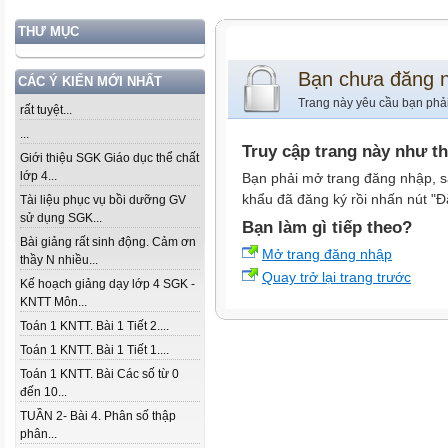
THƯ MỤC
Bạn chưa đăng 
CÁC Ý KIẾN MỚI NHẤT
Trang này yêu cầu bạn phả
rất tuyệt...
...
Truy cập trang này như t
Giới thiệu SGK Giáo dục thể chất
lớp 4...
Bạn phải mở trang đăng nhập, s
khẩu đã đăng ký rồi nhấn nút "Đ
Tài liệu phục vụ bồi dưỡng GV
sử dụng SGK...
Bạn làm gì tiếp theo?
Bài giảng rất sinh động. Cảm ơn
Mở trang đăng nhập
thầy N nhiều...
Quay trở lại trang trước
Kế hoạch giảng dạy lớp 4 SGK -
KNTT Môn...
Toán 1 KNTT. Bài 1 Tiết 2....
Toán 1 KNTT. Bài 1 Tiết 1....
Toán 1 KNTT. Bài Các số từ 0
đến 10...
TUẦN 2- Bài 4. Phân số thập
phân...