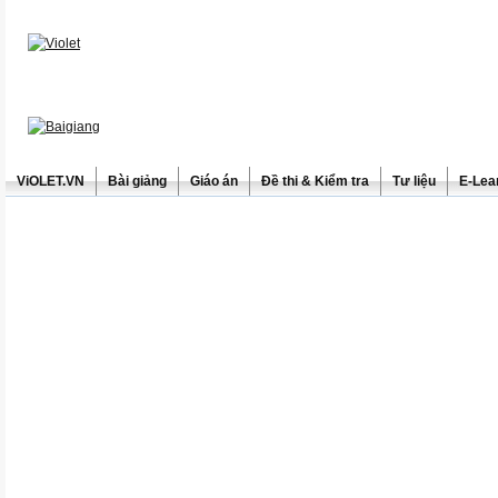
ViOLET.VN
Bài giảng
Giáo án
Đề thi & Kiểm tra
Tư liệu
E-Lea