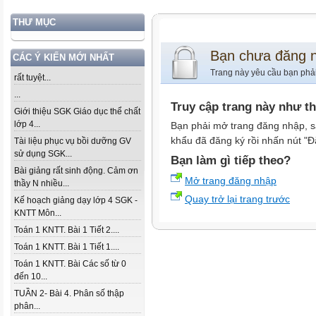
THƯ MỤC
Bạn chưa đăng 
CÁC Ý KIẾN MỚI NHẤT
Trang này yêu cầu bạn phả
rất tuyệt...
...
Truy cập trang này như t
Giới thiệu SGK Giáo dục thể chất
lớp 4...
Bạn phải mở trang đăng nhập, s
khẩu đã đăng ký rồi nhấn nút "Đ
Tài liệu phục vụ bồi dưỡng GV
sử dụng SGK...
Bạn làm gì tiếp theo?
Bài giảng rất sinh động. Cảm ơn
Mở trang đăng nhập
thầy N nhiều...
Quay trở lại trang trước
Kế hoạch giảng dạy lớp 4 SGK -
KNTT Môn...
Toán 1 KNTT. Bài 1 Tiết 2....
Toán 1 KNTT. Bài 1 Tiết 1....
Toán 1 KNTT. Bài Các số từ 0
đến 10...
TUẦN 2- Bài 4. Phân số thập
phân...