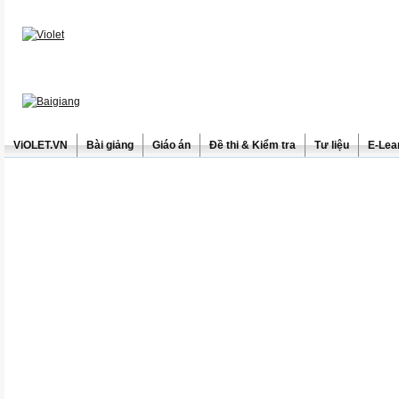
ViOLET.VN
Bài giảng
Giáo án
Đề thi & Kiểm tra
Tư liệu
E-Lea