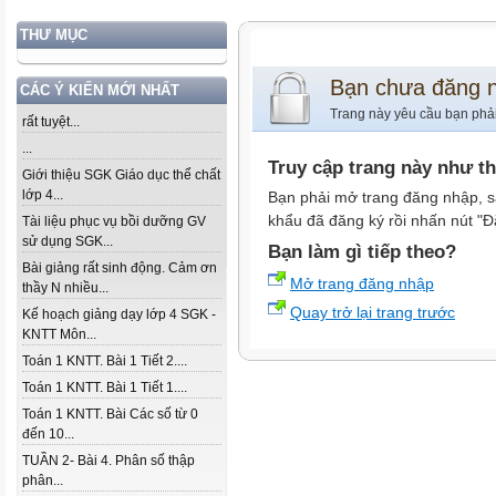
THƯ MỤC
Bạn chưa đăng 
CÁC Ý KIẾN MỚI NHẤT
Trang này yêu cầu bạn phả
rất tuyệt...
...
Truy cập trang này như t
Giới thiệu SGK Giáo dục thể chất
lớp 4...
Bạn phải mở trang đăng nhập, s
khẩu đã đăng ký rồi nhấn nút "Đ
Tài liệu phục vụ bồi dưỡng GV
sử dụng SGK...
Bạn làm gì tiếp theo?
Bài giảng rất sinh động. Cảm ơn
Mở trang đăng nhập
thầy N nhiều...
Quay trở lại trang trước
Kế hoạch giảng dạy lớp 4 SGK -
KNTT Môn...
Toán 1 KNTT. Bài 1 Tiết 2....
Toán 1 KNTT. Bài 1 Tiết 1....
Toán 1 KNTT. Bài Các số từ 0
đến 10...
TUẦN 2- Bài 4. Phân số thập
phân...