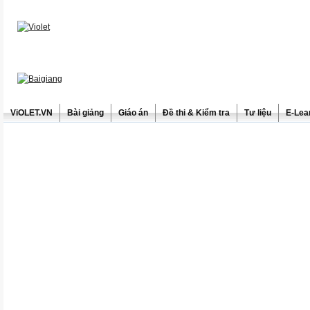
ViOLET.VN
Bài giảng
Giáo án
Đề thi & Kiểm tra
Tư liệu
E-Lea