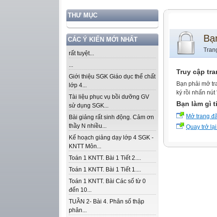
THƯ MỤC
Bạ
CÁC Ý KIẾN MỚI NHẤT
Tran
rất tuyệt...
...
Truy cập tr
Giới thiệu SGK Giáo dục thể chất
Bạn phải mở tr
lớp 4...
ký rồi nhấn nút
Tài liệu phục vụ bồi dưỡng GV
Bạn làm gì t
sử dụng SGK...
Mở trang đ
Bài giảng rất sinh động. Cảm ơn
thầy N nhiều...
Quay trở lại
Kế hoạch giảng dạy lớp 4 SGK -
KNTT Môn...
Toán 1 KNTT. Bài 1 Tiết 2....
Toán 1 KNTT. Bài 1 Tiết 1....
Toán 1 KNTT. Bài Các số từ 0
đến 10...
TUẦN 2- Bài 4. Phân số thập
phân...