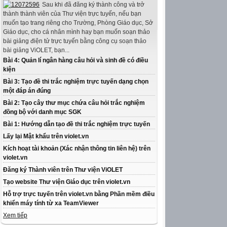
Sau khi đã đăng ký thành công và trở
thành thành viên của Thư viện trực tuyến, nếu bạn
muốn tạo trang riêng cho Trường, Phòng Giáo dục, Sở
Giáo dục, cho cá nhân mình hay bạn muốn soạn thảo
bài giảng điện tử trực tuyến bằng công cụ soạn thảo
bài giảng ViOLET, bạn...
Bài 4: Quản lí ngân hàng câu hỏi và sinh đề có điều
kiện
Bài 3: Tạo đề thi trắc nghiệm trực tuyến dạng chọn
một đáp án đúng
Bài 2: Tạo cây thư mục chứa câu hỏi trắc nghiệm
đồng bộ với danh mục SGK
Bài 1: Hướng dẫn tạo đề thi trắc nghiệm trực tuyến
Lấy lại Mật khẩu trên violet.vn
Kích hoạt tài khoản (Xác nhận thông tin liên hệ) trên
violet.vn
Đăng ký Thành viên trên Thư viện ViOLET
Tạo website Thư viện Giáo dục trên violet.vn
Hỗ trợ trực tuyến trên violet.vn bằng Phần mềm điều
khiển máy tính từ xa TeamViewer
Xem tiếp