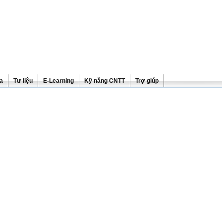
ra
Tư liệu
E-Learning
Kỹ năng CNTT
Trợ giúp