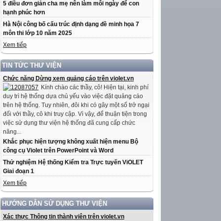
5 điều đơn giản cha mẹ nên làm mỗi ngày để con
hạnh phúc hơn
Hà Nội công bố cấu trúc định dạng đề minh họa 7
môn thi lớp 10 năm 2025
Xem tiếp
TIN TỨC THƯ VIỆN
Chức năng Dừng xem quảng cáo trên violet.vn
Kính chào các thầy, cô! Hiện tại, kinh phí
duy trì hệ thống dựa chủ yếu vào việc đặt quảng cáo
trên hệ thống. Tuy nhiên, đôi khi có gây một số trở ngại
đối với thầy, cô khi truy cập. Vì vậy, để thuận tiện trong
việc sử dụng thư viện hệ thống đã cung cấp chức
năng...
Khắc phục hiện tượng không xuất hiện menu Bộ
công cụ Violet trên PowerPoint và Word
Thử nghiệm Hệ thống Kiểm tra Trực tuyến ViOLET
Giai đoạn 1
Xem tiếp
HƯỚNG DẪN SỬ DỤNG THƯ VIỆN
Xác thực Thông tin thành viên trên violet.vn