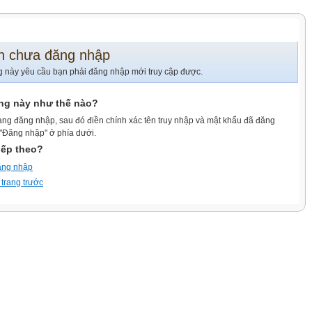
n chưa đăng nhập
g này yêu cầu bạn phải đăng nhập mới truy cập được.
ang này như thế nào?
ang đăng nhập, sau đó điền chính xác tên truy nhập và mật khẩu đã đăng
 "Đăng nhập" ở phía dưới.
iếp theo?
ăng nhập
 trang trước