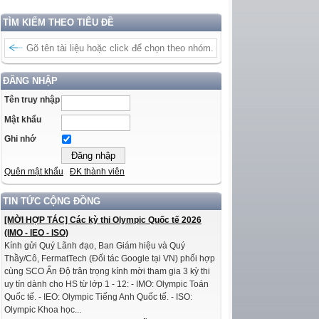
TÌM KIẾM THEO TIÊU ĐỀ
ĐĂNG NHẬP
Tên truy nhập
Mật khẩu
Ghi nhớ
Quên mật khẩu
ĐK thành viên
TIN TỨC CỘNG ĐỒNG
[MỜI HỢP TÁC] Các kỳ thi Olympic Quốc tế 2026
(IMO - IEO - ISO)
Kính gửi Quý Lãnh đạo, Ban Giám hiệu và Quý
Thầy/Cô, FermatTech (Đối tác Google tại VN) phối hợp
cùng SCO Ấn Độ trân trọng kính mời tham gia 3 kỳ thi
uy tín dành cho HS từ lớp 1 - 12: - IMO: Olympic Toán
Quốc tế. - IEO: Olympic Tiếng Anh Quốc tế. - ISO:
Olympic Khoa học...