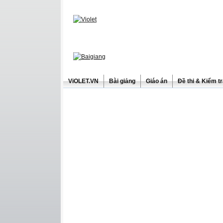
ViOLET.VN
Bài giảng
Giáo án
Đề thi & Kiểm t