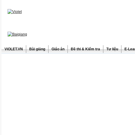
ViOLET.VN
Bài giảng
Giáo án
Đề thi & Kiểm tra
Tư liệu
E-Lea