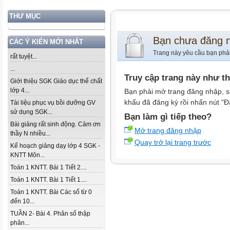
THƯ MỤC
Bạn chưa đăng 
CÁC Ý KIẾN MỚI NHẤT
Trang này yêu cầu bạn phả
rất tuyệt...
...
Truy cập trang này như t
Giới thiệu SGK Giáo dục thể chất
lớp 4...
Bạn phải mở trang đăng nhập, s
khẩu đã đăng ký rồi nhấn nút "Đ
Tài liệu phục vụ bồi dưỡng GV
sử dụng SGK...
Bạn làm gì tiếp theo?
Bài giảng rất sinh động. Cảm ơn
Mở trang đăng nhập
thầy N nhiều...
Quay trở lại trang trước
Kế hoạch giảng dạy lớp 4 SGK -
KNTT Môn...
Toán 1 KNTT. Bài 1 Tiết 2....
Toán 1 KNTT. Bài 1 Tiết 1....
Toán 1 KNTT. Bài Các số từ 0
đến 10...
TUẦN 2- Bài 4. Phân số thập
phân...