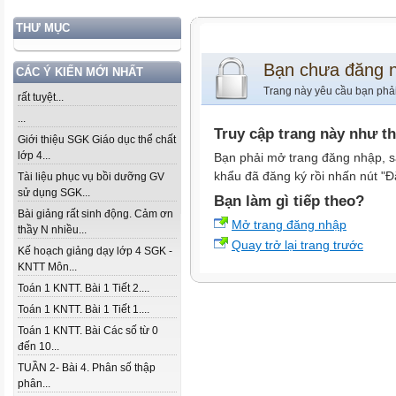
THƯ MỤC
Bạn chưa đăng 
CÁC Ý KIẾN MỚI NHẤT
Trang này yêu cầu bạn phả
rất tuyệt...
...
Truy cập trang này như t
Giới thiệu SGK Giáo dục thể chất
lớp 4...
Bạn phải mở trang đăng nhập, s
khẩu đã đăng ký rồi nhấn nút "Đ
Tài liệu phục vụ bồi dưỡng GV
sử dụng SGK...
Bạn làm gì tiếp theo?
Bài giảng rất sinh động. Cảm ơn
Mở trang đăng nhập
thầy N nhiều...
Quay trở lại trang trước
Kế hoạch giảng dạy lớp 4 SGK -
KNTT Môn...
Toán 1 KNTT. Bài 1 Tiết 2....
Toán 1 KNTT. Bài 1 Tiết 1....
Toán 1 KNTT. Bài Các số từ 0
đến 10...
TUẦN 2- Bài 4. Phân số thập
phân...