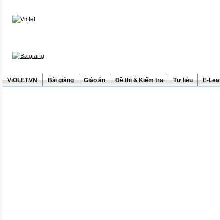
ViOLET.VN
Bài giảng
Giáo án
Đề thi & Kiểm tra
Tư liệu
E-Lea