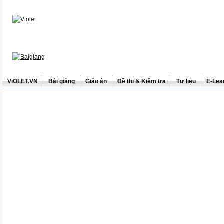
ViOLET.VN
Bài giảng
Giáo án
Đề thi & Kiểm tra
Tư liệu
E-Lea