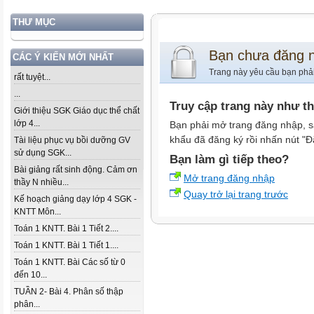
THƯ MỤC
Bạn chưa đăng 
CÁC Ý KIẾN MỚI NHẤT
Trang này yêu cầu bạn phả
rất tuyệt...
...
Truy cập trang này như t
Giới thiệu SGK Giáo dục thể chất
lớp 4...
Bạn phải mở trang đăng nhập, s
khẩu đã đăng ký rồi nhấn nút "Đ
Tài liệu phục vụ bồi dưỡng GV
sử dụng SGK...
Bạn làm gì tiếp theo?
Bài giảng rất sinh động. Cảm ơn
Mở trang đăng nhập
thầy N nhiều...
Quay trở lại trang trước
Kế hoạch giảng dạy lớp 4 SGK -
KNTT Môn...
Toán 1 KNTT. Bài 1 Tiết 2....
Toán 1 KNTT. Bài 1 Tiết 1....
Toán 1 KNTT. Bài Các số từ 0
đến 10...
TUẦN 2- Bài 4. Phân số thập
phân...