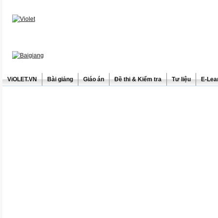
ViOLET.VN
Bài giảng
Giáo án
Đề thi & Kiểm tra
Tư liệu
E-Lea