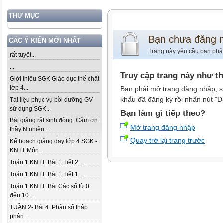
THƯ MỤC
Bạn chưa đăng 
CÁC Ý KIẾN MỚI NHẤT
Trang này yêu cầu bạn phả
rất tuyệt...
...
Truy cập trang này như t
Giới thiệu SGK Giáo dục thể chất
lớp 4...
Bạn phải mở trang đăng nhập, s
khẩu đã đăng ký rồi nhấn nút "Đ
Tài liệu phục vụ bồi dưỡng GV
sử dụng SGK...
Bạn làm gì tiếp theo?
Bài giảng rất sinh động. Cảm ơn
Mở trang đăng nhập
thầy N nhiều...
Quay trở lại trang trước
Kế hoạch giảng dạy lớp 4 SGK -
KNTT Môn...
Toán 1 KNTT. Bài 1 Tiết 2....
Toán 1 KNTT. Bài 1 Tiết 1....
Toán 1 KNTT. Bài Các số từ 0
đến 10...
TUẦN 2- Bài 4. Phân số thập
phân...