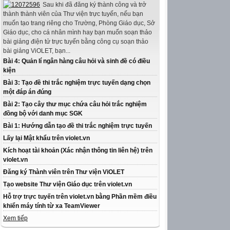
Sau khi đã đăng ký thành công và trở
thành thành viên của Thư viện trực tuyến, nếu bạn
muốn tạo trang riêng cho Trường, Phòng Giáo dục, Sở
Giáo dục, cho cá nhân mình hay bạn muốn soạn thảo
bài giảng điện tử trực tuyến bằng công cụ soạn thảo
bài giảng ViOLET, bạn...
Bài 4: Quản lí ngân hàng câu hỏi và sinh đề có điều
kiện
Bài 3: Tạo đề thi trắc nghiệm trực tuyến dạng chọn
một đáp án đúng
Bài 2: Tạo cây thư mục chứa câu hỏi trắc nghiệm
đồng bộ với danh mục SGK
Bài 1: Hướng dẫn tạo đề thi trắc nghiệm trực tuyến
Lấy lại Mật khẩu trên violet.vn
Kích hoạt tài khoản (Xác nhận thông tin liên hệ) trên
violet.vn
Đăng ký Thành viên trên Thư viện ViOLET
Tạo website Thư viện Giáo dục trên violet.vn
Hỗ trợ trực tuyến trên violet.vn bằng Phần mềm điều
khiển máy tính từ xa TeamViewer
Xem tiếp