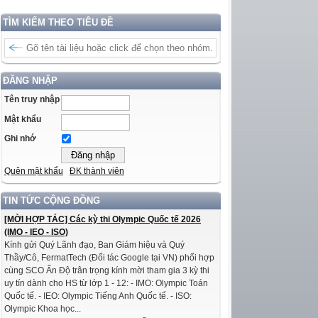
TÌM KIẾM THEO TIÊU ĐỀ
ĐĂNG NHẬP
Tên truy nhập
Mật khẩu
Ghi nhớ
Quên mật khẩu
ĐK thành viên
TIN TỨC CỘNG ĐỒNG
[MỜI HỢP TÁC] Các kỳ thi Olympic Quốc tế 2026
(IMO - IEO - ISO)
Kính gửi Quý Lãnh đạo, Ban Giám hiệu và Quý
Thầy/Cô, FermatTech (Đối tác Google tại VN) phối hợp
cùng SCO Ấn Độ trân trọng kính mời tham gia 3 kỳ thi
uy tín dành cho HS từ lớp 1 - 12: - IMO: Olympic Toán
Quốc tế. - IEO: Olympic Tiếng Anh Quốc tế. - ISO:
Olympic Khoa học...