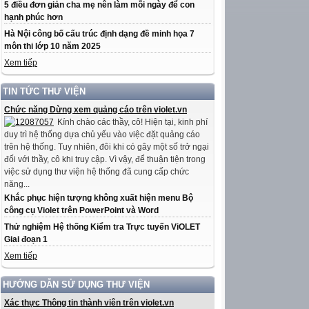
5 điều đơn giản cha mẹ nên làm mỗi ngày để con
hạnh phúc hơn
Hà Nội công bố cấu trúc định dạng đề minh họa 7
môn thi lớp 10 năm 2025
Xem tiếp
TIN TỨC THƯ VIỆN
Chức năng Dừng xem quảng cáo trên violet.vn
Kính chào các thầy, cô! Hiện tại, kinh phí
duy trì hệ thống dựa chủ yếu vào việc đặt quảng cáo
trên hệ thống. Tuy nhiên, đôi khi có gây một số trở ngại
đối với thầy, cô khi truy cập. Vì vậy, để thuận tiện trong
việc sử dụng thư viện hệ thống đã cung cấp chức
năng...
Khắc phục hiện tượng không xuất hiện menu Bộ
công cụ Violet trên PowerPoint và Word
Thử nghiệm Hệ thống Kiểm tra Trực tuyến ViOLET
Giai đoạn 1
Xem tiếp
HƯỚNG DẪN SỬ DỤNG THƯ VIỆN
Xác thực Thông tin thành viên trên violet.vn