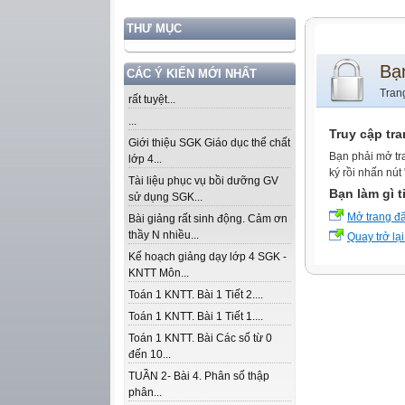
THƯ MỤC
Bạ
CÁC Ý KIẾN MỚI NHẤT
Tran
rất tuyệt...
...
Truy cập tr
Giới thiệu SGK Giáo dục thể chất
Bạn phải mở tr
lớp 4...
ký rồi nhấn nút
Tài liệu phục vụ bồi dưỡng GV
Bạn làm gì t
sử dụng SGK...
Mở trang đ
Bài giảng rất sinh động. Cảm ơn
thầy N nhiều...
Quay trở lại
Kế hoạch giảng dạy lớp 4 SGK -
KNTT Môn...
Toán 1 KNTT. Bài 1 Tiết 2....
Toán 1 KNTT. Bài 1 Tiết 1....
Toán 1 KNTT. Bài Các số từ 0
đến 10...
TUẦN 2- Bài 4. Phân số thập
phân...