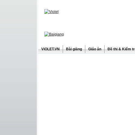
ViOLET.VN
Bài giảng
Giáo án
Đề thi & Kiểm t