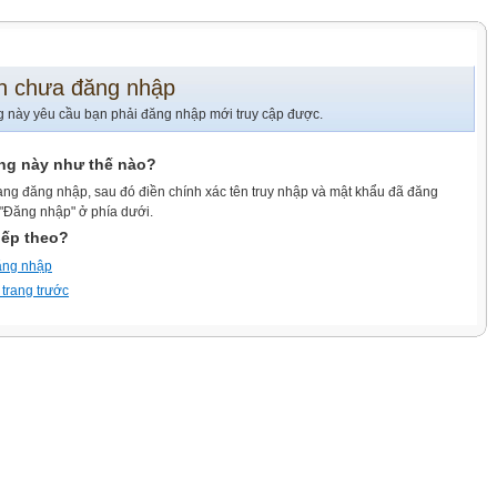
n chưa đăng nhập
g này yêu cầu bạn phải đăng nhập mới truy cập được.
ang này như thế nào?
ang đăng nhập, sau đó điền chính xác tên truy nhập và mật khẩu đã đăng
 "Đăng nhập" ở phía dưới.
iếp theo?
ăng nhập
 trang trước