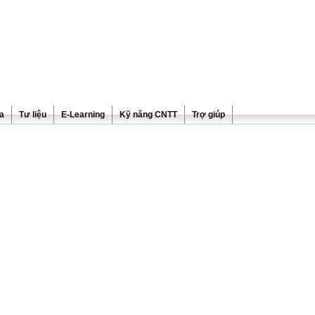
ra
Tư liệu
E-Learning
Kỹ năng CNTT
Trợ giúp