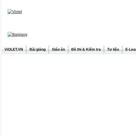
ViOLET.VN
Bài giảng
Giáo án
Đề thi & Kiểm tra
Tư liệu
E-Lea