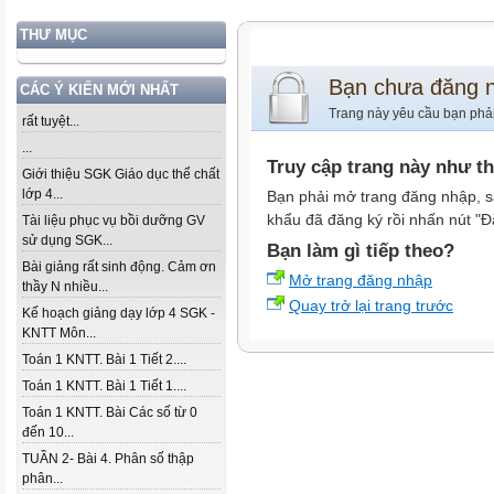
THƯ MỤC
Bạn chưa đăng 
CÁC Ý KIẾN MỚI NHẤT
Trang này yêu cầu bạn phả
rất tuyệt...
...
Truy cập trang này như t
Giới thiệu SGK Giáo dục thể chất
lớp 4...
Bạn phải mở trang đăng nhập, s
khẩu đã đăng ký rồi nhấn nút "Đ
Tài liệu phục vụ bồi dưỡng GV
sử dụng SGK...
Bạn làm gì tiếp theo?
Bài giảng rất sinh động. Cảm ơn
Mở trang đăng nhập
thầy N nhiều...
Quay trở lại trang trước
Kế hoạch giảng dạy lớp 4 SGK -
KNTT Môn...
Toán 1 KNTT. Bài 1 Tiết 2....
Toán 1 KNTT. Bài 1 Tiết 1....
Toán 1 KNTT. Bài Các số từ 0
đến 10...
TUẦN 2- Bài 4. Phân số thập
phân...