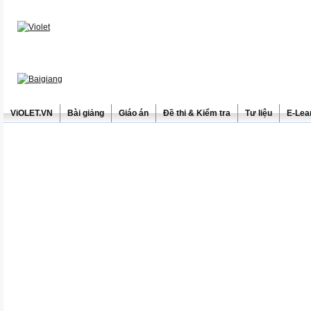
ViOLET.VN
Bài giảng
Giáo án
Đề thi & Kiểm tra
Tư liệu
E-Lea