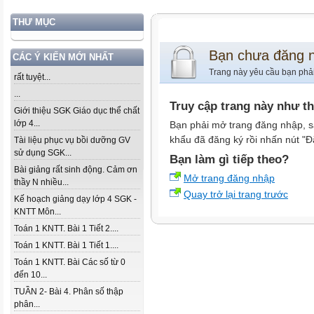
THƯ MỤC
Bạn chưa đăng 
CÁC Ý KIẾN MỚI NHẤT
Trang này yêu cầu bạn phả
rất tuyệt...
...
Truy cập trang này như t
Giới thiệu SGK Giáo dục thể chất
lớp 4...
Bạn phải mở trang đăng nhập, s
khẩu đã đăng ký rồi nhấn nút "Đ
Tài liệu phục vụ bồi dưỡng GV
sử dụng SGK...
Bạn làm gì tiếp theo?
Bài giảng rất sinh động. Cảm ơn
Mở trang đăng nhập
thầy N nhiều...
Quay trở lại trang trước
Kế hoạch giảng dạy lớp 4 SGK -
KNTT Môn...
Toán 1 KNTT. Bài 1 Tiết 2....
Toán 1 KNTT. Bài 1 Tiết 1....
Toán 1 KNTT. Bài Các số từ 0
đến 10...
TUẦN 2- Bài 4. Phân số thập
phân...