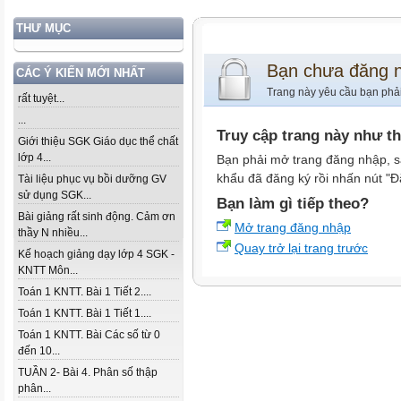
THƯ MỤC
Bạn chưa đăng 
CÁC Ý KIẾN MỚI NHẤT
Trang này yêu cầu bạn phả
rất tuyệt...
...
Truy cập trang này như t
Giới thiệu SGK Giáo dục thể chất
lớp 4...
Bạn phải mở trang đăng nhập, s
khẩu đã đăng ký rồi nhấn nút "Đ
Tài liệu phục vụ bồi dưỡng GV
sử dụng SGK...
Bạn làm gì tiếp theo?
Bài giảng rất sinh động. Cảm ơn
Mở trang đăng nhập
thầy N nhiều...
Quay trở lại trang trước
Kế hoạch giảng dạy lớp 4 SGK -
KNTT Môn...
Toán 1 KNTT. Bài 1 Tiết 2....
Toán 1 KNTT. Bài 1 Tiết 1....
Toán 1 KNTT. Bài Các số từ 0
đến 10...
TUẦN 2- Bài 4. Phân số thập
phân...