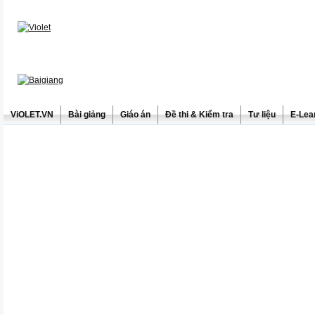
ViOLET.VN
Bài giảng
Giáo án
Đề thi & Kiểm tra
Tư liệu
E-Lea