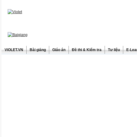
ViOLET.VN
Bài giảng
Giáo án
Đề thi & Kiểm tra
Tư liệu
E-Lea