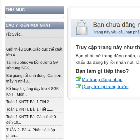
THƯ MỤC
Bạn chưa đăng 
CÁC Ý KIẾN MỚI NHẤT
Trang này yêu cầu bạn phả
rất tuyệt...
...
Truy cập trang này như t
Giới thiệu SGK Giáo dục thể chất
lớp 4...
Bạn phải mở trang đăng nhập, s
khẩu đã đăng ký rồi nhấn nút "Đ
Tài liệu phục vụ bồi dưỡng GV
sử dụng SGK...
Bạn làm gì tiếp theo?
Bài giảng rất sinh động. Cảm ơn
Mở trang đăng nhập
thầy N nhiều...
Quay trở lại trang trước
Kế hoạch giảng dạy lớp 4 SGK -
KNTT Môn...
Toán 1 KNTT. Bài 1 Tiết 2....
Toán 1 KNTT. Bài 1 Tiết 1....
Toán 1 KNTT. Bài Các số từ 0
đến 10...
TUẦN 2- Bài 4. Phân số thập
phân...