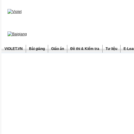
ViOLET.VN
Bài giảng
Giáo án
Đề thi & Kiểm tra
Tư liệu
E-Lea