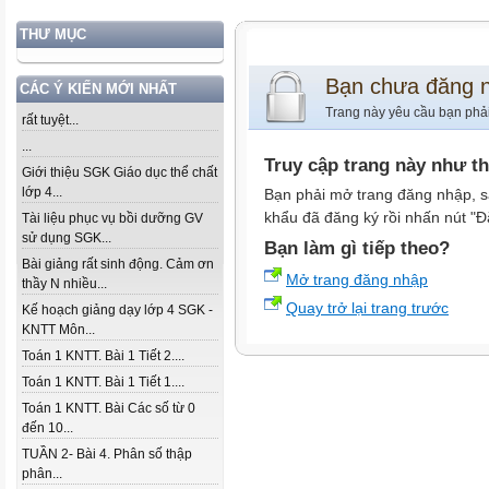
THƯ MỤC
Bạn chưa đăng 
CÁC Ý KIẾN MỚI NHẤT
Trang này yêu cầu bạn phả
rất tuyệt...
...
Truy cập trang này như t
Giới thiệu SGK Giáo dục thể chất
lớp 4...
Bạn phải mở trang đăng nhập, s
khẩu đã đăng ký rồi nhấn nút "Đ
Tài liệu phục vụ bồi dưỡng GV
sử dụng SGK...
Bạn làm gì tiếp theo?
Bài giảng rất sinh động. Cảm ơn
Mở trang đăng nhập
thầy N nhiều...
Quay trở lại trang trước
Kế hoạch giảng dạy lớp 4 SGK -
KNTT Môn...
Toán 1 KNTT. Bài 1 Tiết 2....
Toán 1 KNTT. Bài 1 Tiết 1....
Toán 1 KNTT. Bài Các số từ 0
đến 10...
TUẦN 2- Bài 4. Phân số thập
phân...