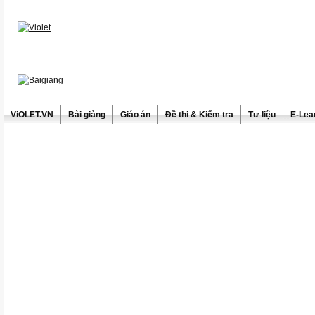
ViOLET.VN
Bài giảng
Giáo án
Đề thi & Kiểm tra
Tư liệu
E-Lea