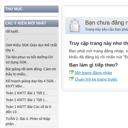
THƯ MỤC
Bạn chưa đăng 
CÁC Ý KIẾN MỚI NHẤT
Trang này yêu cầu bạn phả
rất tuyệt...
...
Truy cập trang này như t
Giới thiệu SGK Giáo dục thể chất
lớp 4...
Bạn phải mở trang đăng nhập, s
khẩu đã đăng ký rồi nhấn nút "Đ
Tài liệu phục vụ bồi dưỡng GV
sử dụng SGK...
Bạn làm gì tiếp theo?
Bài giảng rất sinh động. Cảm ơn
Mở trang đăng nhập
thầy N nhiều...
Quay trở lại trang trước
Kế hoạch giảng dạy lớp 4 SGK -
KNTT Môn...
Toán 1 KNTT. Bài 1 Tiết 2....
Toán 1 KNTT. Bài 1 Tiết 1....
Toán 1 KNTT. Bài Các số từ 0
đến 10...
TUẦN 2- Bài 4. Phân số thập
phân...