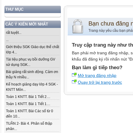
THƯ MỤC
Bạn chưa đăng 
CÁC Ý KIẾN MỚI NHẤT
Trang này yêu cầu bạn phả
rất tuyệt...
...
Truy cập trang này như t
Giới thiệu SGK Giáo dục thể chất
lớp 4...
Bạn phải mở trang đăng nhập, s
khẩu đã đăng ký rồi nhấn nút "Đ
Tài liệu phục vụ bồi dưỡng GV
sử dụng SGK...
Bạn làm gì tiếp theo?
Bài giảng rất sinh động. Cảm ơn
Mở trang đăng nhập
thầy N nhiều...
Quay trở lại trang trước
Kế hoạch giảng dạy lớp 4 SGK -
KNTT Môn...
Toán 1 KNTT. Bài 1 Tiết 2....
Toán 1 KNTT. Bài 1 Tiết 1....
Toán 1 KNTT. Bài Các số từ 0
đến 10...
TUẦN 2- Bài 4. Phân số thập
phân...