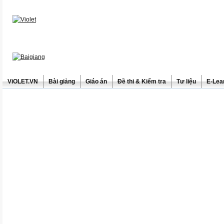
ViOLET.VN
Bài giảng
Giáo án
Đề thi & Kiểm tra
Tư liệu
E-Lea