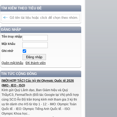
TÌM KIẾM THEO TIÊU ĐỀ
ĐĂNG NHẬP
Tên truy nhập
Mật khẩu
Ghi nhớ
Quên mật khẩu
ĐK thành viên
TIN TỨC CỘNG ĐỒNG
[MỜI HỢP TÁC] Các kỳ thi Olympic Quốc tế 2026
(IMO - IEO - ISO)
Kính gửi Quý Lãnh đạo, Ban Giám hiệu và Quý
Thầy/Cô, FermatTech (Đối tác Google tại VN) phối hợp
cùng SCO Ấn Độ trân trọng kính mời tham gia 3 kỳ thi
uy tín dành cho HS từ lớp 1 - 12: - IMO: Olympic Toán
Quốc tế. - IEO: Olympic Tiếng Anh Quốc tế. - ISO:
Olympic Khoa học...