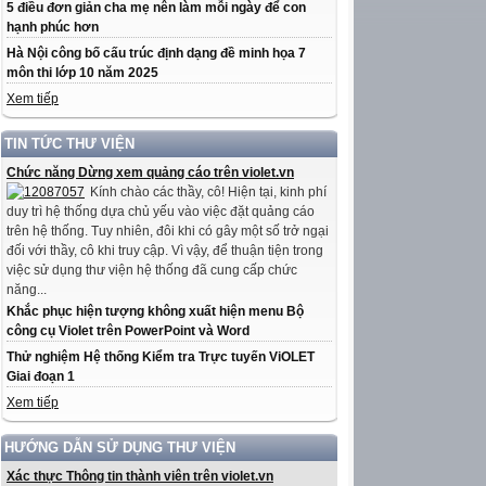
5 điều đơn giản cha mẹ nên làm mỗi ngày để con
hạnh phúc hơn
Hà Nội công bố cấu trúc định dạng đề minh họa 7
môn thi lớp 10 năm 2025
Xem tiếp
TIN TỨC THƯ VIỆN
Chức năng Dừng xem quảng cáo trên violet.vn
Kính chào các thầy, cô! Hiện tại, kinh phí
duy trì hệ thống dựa chủ yếu vào việc đặt quảng cáo
trên hệ thống. Tuy nhiên, đôi khi có gây một số trở ngại
đối với thầy, cô khi truy cập. Vì vậy, để thuận tiện trong
việc sử dụng thư viện hệ thống đã cung cấp chức
năng...
Khắc phục hiện tượng không xuất hiện menu Bộ
công cụ Violet trên PowerPoint và Word
Thử nghiệm Hệ thống Kiểm tra Trực tuyến ViOLET
Giai đoạn 1
Xem tiếp
HƯỚNG DẪN SỬ DỤNG THƯ VIỆN
Xác thực Thông tin thành viên trên violet.vn