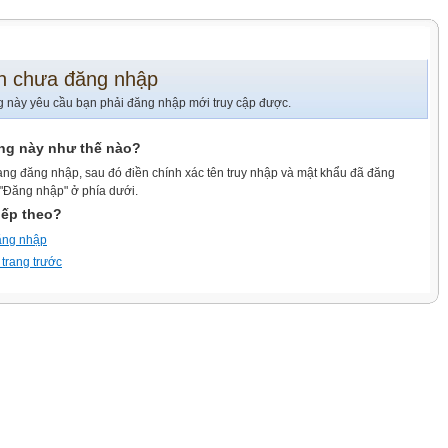
n chưa đăng nhập
g này yêu cầu bạn phải đăng nhập mới truy cập được.
ang này như thế nào?
ang đăng nhập, sau đó điền chính xác tên truy nhập và mật khẩu đã đăng
 "Đăng nhập" ở phía dưới.
iếp theo?
ăng nhập
 trang trước