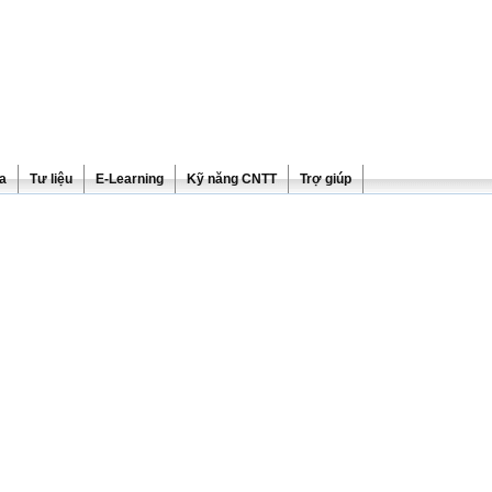
ra
Tư liệu
E-Learning
Kỹ năng CNTT
Trợ giúp