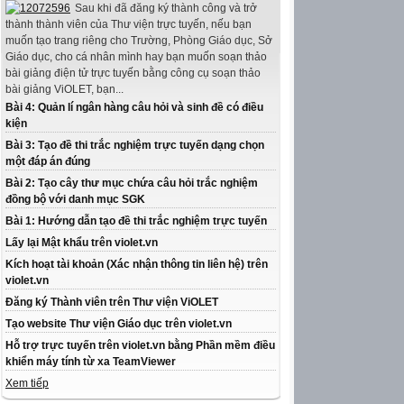
Sau khi đã đăng ký thành công và trở
thành thành viên của Thư viện trực tuyến, nếu bạn
muốn tạo trang riêng cho Trường, Phòng Giáo dục, Sở
Giáo dục, cho cá nhân mình hay bạn muốn soạn thảo
bài giảng điện tử trực tuyến bằng công cụ soạn thảo
bài giảng ViOLET, bạn...
Bài 4: Quản lí ngân hàng câu hỏi và sinh đề có điều
kiện
Bài 3: Tạo đề thi trắc nghiệm trực tuyến dạng chọn
một đáp án đúng
Bài 2: Tạo cây thư mục chứa câu hỏi trắc nghiệm
đồng bộ với danh mục SGK
Bài 1: Hướng dẫn tạo đề thi trắc nghiệm trực tuyến
Lấy lại Mật khẩu trên violet.vn
Kích hoạt tài khoản (Xác nhận thông tin liên hệ) trên
violet.vn
Đăng ký Thành viên trên Thư viện ViOLET
Tạo website Thư viện Giáo dục trên violet.vn
Hỗ trợ trực tuyến trên violet.vn bằng Phần mềm điều
khiển máy tính từ xa TeamViewer
Xem tiếp