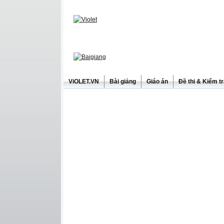
ViOLET.VN
Bài giảng
Giáo án
Đề thi & Kiểm t