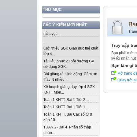
THƯ MỤC
Bạ
CÁC Ý KIẾN MỚI NHẤT
Tran
rất tuyệt...
...
Truy cập tr
Giới thiệu SGK Giáo dục thể chất
Bạn phải mở tr
lớp 4...
ký rồi nhấn nút
Tài liệu phục vụ bồi dưỡng GV
Bạn làm gì t
sử dụng SGK...
Mở trang đ
Bài giảng rất sinh động. Cảm ơn
thầy N nhiều...
Quay trở lại
Kế hoạch giảng dạy lớp 4 SGK -
KNTT Môn...
Toán 1 KNTT. Bài 1 Tiết 2....
Toán 1 KNTT. Bài 1 Tiết 1....
Toán 1 KNTT. Bài Các số từ 0
đến 10...
TUẦN 2- Bài 4. Phân số thập
phân...